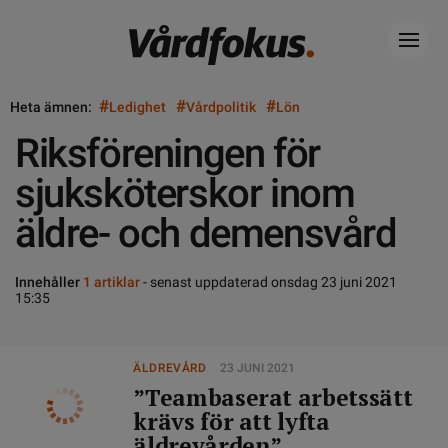
#
#
#
Heta ämnen:
Ledighet
Vårdpolitik
Lön
Riksföreningen för
sjuksköterskor inom
äldre- och demensvård
Innehåller
1 artiklar
- senast uppdaterad onsdag 23 juni 2021
15:35
ÄLDREVÅRD
23 JUNI 2021
”Teambaserat arbetssätt
krävs för att lyfta
äldrevården”