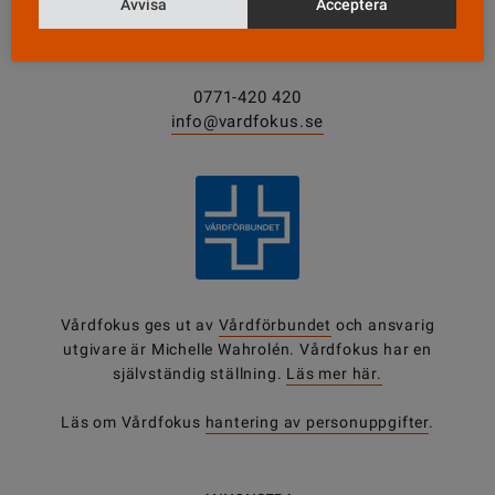
Vårdfokus
Avvisa
Acceptera
Box 3207
103 64 Stockholm
0771-420 420
info@vardfokus.se
Vårdfokus ges ut av
Vårdförbundet
och ansvarig
utgivare är Michelle Wahrolén. Vårdfokus har en
självständig ställning.
Läs mer här.
Läs om Vårdfokus
hantering av personuppgifter
.