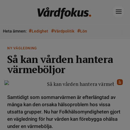
#
#
#
Heta ämnen:
Ledighet
Vårdpolitik
Lön
NY VÄGLEDNING
Så kan vården hantera
värmeböljor
Samtidigt som sommarvärmen är efterlängtad av
många kan den orsaka hälsoproblem hos vissa
utsatta grupper. Nu har Folkhälsomyndigheten gjort
en vägledning för hur vården kan förebygga ohälsa
under en värmebölja.