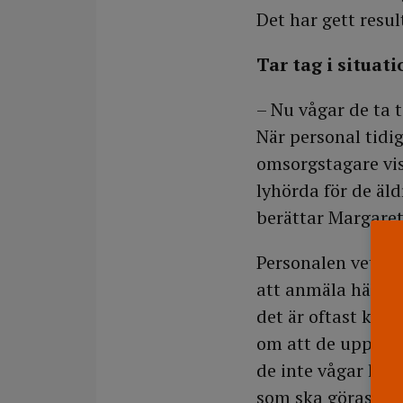
Det har gett resul
Tar tag i situat
– Nu vågar de ta t
När personal tidi
omsorgstagare viss
lyhörda för de äl
berättar Margaret
Personalen vet nu
att anmäla händel
det är oftast kvin
om att de uppfatta
de inte vågar läm
som ska göras. De 