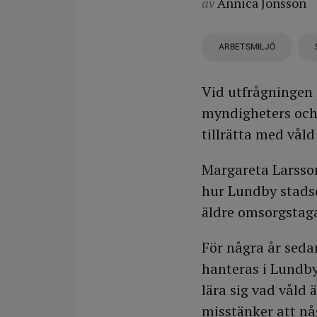
av
Annica Jonsson
ARBETSMILJÖ
Vid utfrågningen 
myndigheters och 
tillrätta med våld
Margareta Larsson
hur Lundby stadsd
äldre omsorgstag
För några år seda
hanteras i Lundby
lära sig vad våld 
misstänker att någ