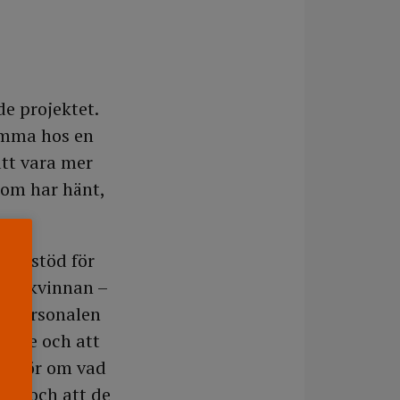
de projektet.
emma hos en
att vara mer
som har hänt,
 om stöd för
tta kvinnan –
ar personalen
henne och att
rådgör om vad
 sig och att de