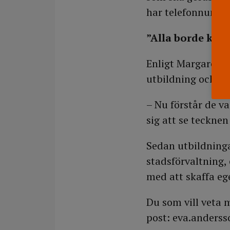
har telefonnummer
”Alla borde kän
Enligt Margareta 
utbildning och de 
– Nu förstår de v
sig att se tecknen
Sedan utbildninga
stadsförvaltning,
med att skaffa eg
Du som vill veta 
post: eva.anders