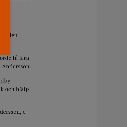
ill den
orde få lära
va Andersson.
ndby
k och hjälp
dersson, e-