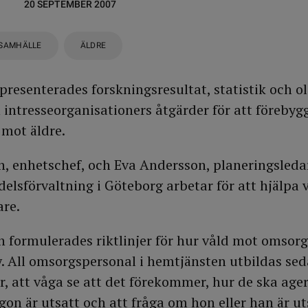
20 SEPTEMBER 2007
SAMHÄLLE
ÄLDRE
presenterades forskningsresultat, statistik och ol
intresseorganisationers åtgärder för att föreb
 mot äldre.
, enhetschef, och Eva Andersson, planeringsleda
elsförvaltning i Göteborg arbetar för att hjälpa 
are.
n formulerades riktlinjer för hur våld mot omsor
. All omsorgspersonal i hemtjänsten utbildas seda
är, att våga se att det förekommer, hur de ska age
on är utsatt och att fråga om hon eller han är uts