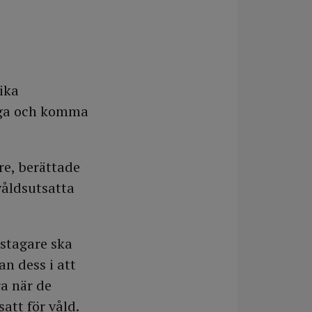
ika
ygga och komma
re, berättade
våldsutsatta
gstagare ska
n dess i att
ra när de
att för våld.