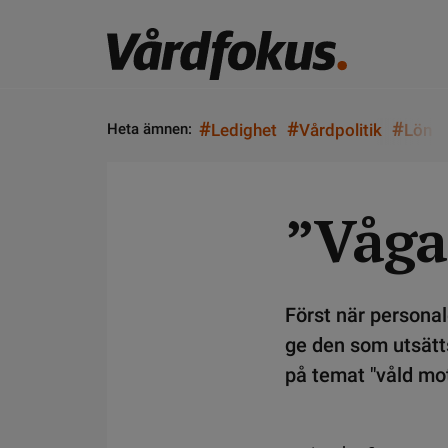
#
#
#
Heta ämnen:
Ledighet
Vårdpolitik
Lön
”Våga
Först när persona
ge den som utsätts
på temat "våld mot