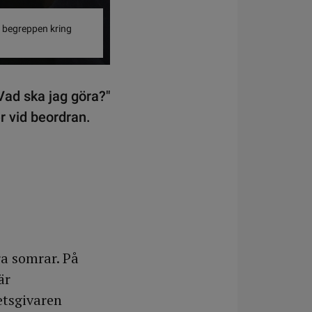
t begreppen kring
Vad ska jag göra?"
r vid beordran.
a somrar. På
är
etsgivaren