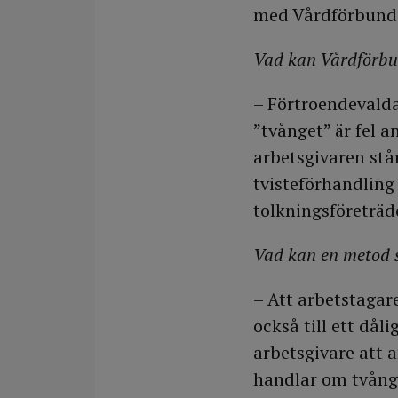
med Vårdförbundet
Vad kan Vårdförbu
– Förtroendevalda
”tvånget” är fel a
arbetsgivaren stå
tvisteförhandling 
tolkningsföreträd
Vad kan en metod s
– Att arbetstagare
också till ett dål
arbetsgivare att 
handlar om tvång 