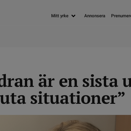
Mitt yrke
Annonsera
Prenumer
dran är en sista 
uta situationer”