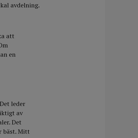
kal avdelning.
ka att
 Om
kan en
 Det leder
iktigt av
ler. Det
 bäst. Mitt