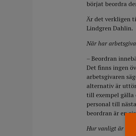
börjat beordra de
Är det verkligen t
Lindgren Dahlin.
När har arbetsgiva
– Beordran innebär
Det finns ingen ö
arbetsgivaren säge
alternativ är uttö
till exempel gälla
personal till näst
beordran är en sis
Hur vanligt är det