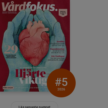
#5
2026
Läs senaste numret