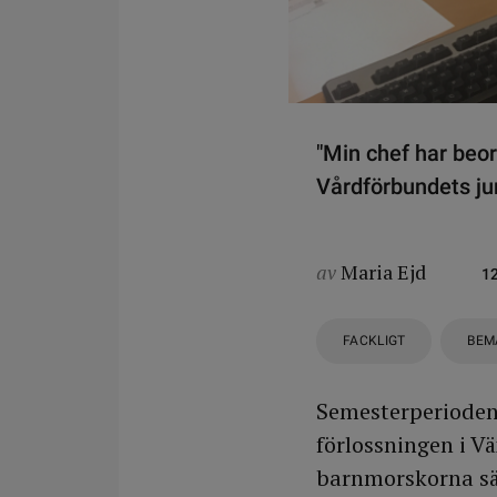
"Min chef har beor
Vårdförbundets jur
av
Maria Ejd
1
FACKLIGT
BEM
Semesterperioden
förlossningen i 
barnmorskorna säg