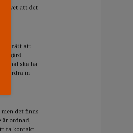
 vi vet att det
inte rätt att
t åtgärd
rsonal ska ha
t beordra in
, men det finns
e är ordnad,
tt ta kontakt