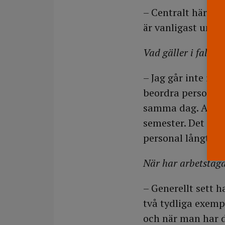
– Centralt här på 
är vanligast unde
Vad gäller i falle
– Jag går inte in i
beordra personal 
samma dag. Alla 
semester. Det är 
personal långt i f
När har arbetstagar
– Generellt sett h
två tydliga exemp
och när man har d