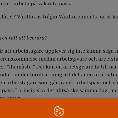
m att arbeta på vakanta pass.
illåtet? Vårdfokus frågar Vårdförbundets jurist J
ren rätt att beordra?
 att arbetstagare upplever sig inte kunna säga nej
verenskommelse mellan arbetsgivare och arbetsta
r: ”du måste.” Det kan en arbetsgivare ta till när
mda – under förutsättning att det är en akut situ
 en arbetstagare som går av sitt arbetspass och så
a pass. I princip ska det alltså ske samma dag, m
ta utväg.
 med beordran?