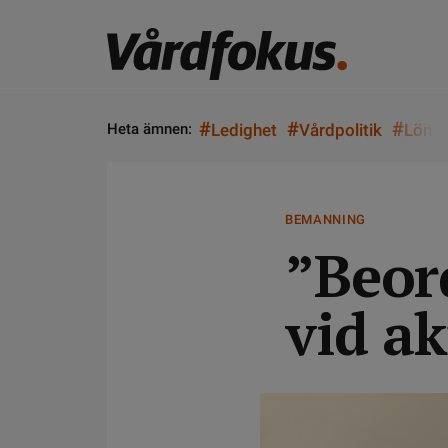
#
#
#
Heta ämnen:
Ledighet
Vårdpolitik
Lön
BEMANNING
”Beor
vid ak