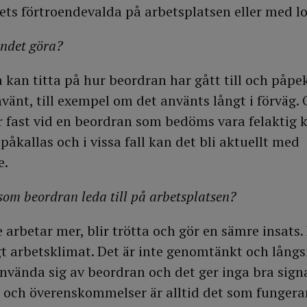
s förtroendevalda på arbetsplatsen eller med lo
ndet göra?
 kan titta på hur beordran har gått till och påpe
nvänt, till exempel om det använts långt i förväg.
r fast vid en beordran som bedöms vara felaktig 
påkallas och i vissa fall kan det bli aktuellt med
e.
om beordran leda till på arbetsplatsen?
 arbetar mer, blir trötta och gör en sämre insats.
igt arbetsklimat. Det är inte genomtänkt och långs
använda sig av beordran och det ger inga bra signa
och överenskommelser är alltid det som fungerar