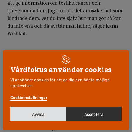
att ge information om testikelcancer och
självexamination. Jag tror att det är osäkerhet som
hindrade dem. Vet du inte själv hur man gör så kan
du inte visa och då avstår man hellre, säger Karin
Wikblad.
SÅ HÄR UNDERSÖKS TESTIKLARNA
Undersök testiklarna vid en bestämd tidpunkt varje
Vårdfokus använder cookies
månad. På så vis lär man sig snart hur testiklarna
Vi använder cookies för att ge dig den bästa möjliga
brukar kännas och det blir lättare att upptäcka om
upplevelsen.
något förändras.
Cookieinställningar
Leta efter en förhårdnad inne i testikeln. En tumör
kan upptäckas redan när den är en halv centimeter
Avvisa
Acceptera
i diameter.
På det stadiet finns goda chanser till bot.