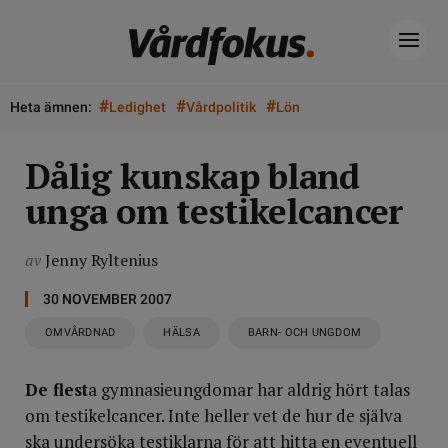
#
#
#
Heta ämnen:
Ledighet
Vårdpolitik
Lön
Dålig kunskap bland
unga om testikelcancer
av
Jenny Ryltenius
30 NOVEMBER 2007
OMVÅRDNAD
HÄLSA
BARN- OCH UNGDOM
De flest
a gymnasieungdomar har aldrig hört talas
om testikelcancer. Inte heller vet de hur de själva
ska undersöka testiklarna för att hitta en eventuell