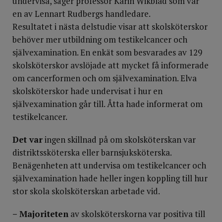
undervisa, säger professor Karin Wikblad som var
en av Lennart Rudbergs handledare.
Resultatet i nästa delstudie visar att skolsköterskor
behöver mer utbildning om testikelcancer och
självexamination. En enkät som besvarades av 129
skolsköterskor avslöjade att mycket få informerade
om cancerformen och om själv­examination. Elva
skolsköterskor hade undervisat i hur en
självexamination går till. Åtta hade informerat om
testikelcancer.
Det var
ingen skillnad på om skolsköterskan var
distriktssköterska eller barnsjuksköterska.
Benägenheten att undervisa om testikelcancer och
självexamination hade heller ingen koppling till hur
stor skola skolsköterskan arbetade vid.
– Majoriteten
av skolsköterskorna var positiva till