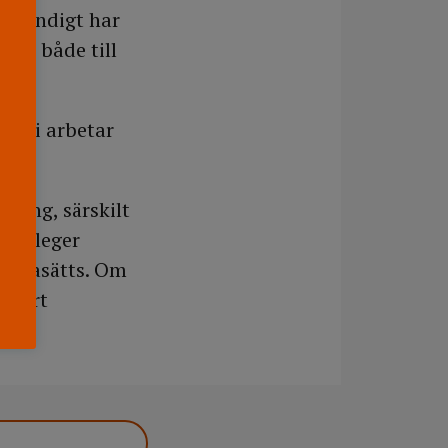
e ständigt har
re, både till
m. Vi arbetar
mning, särskilt
 kolleger
frågasätts. Om
erhört