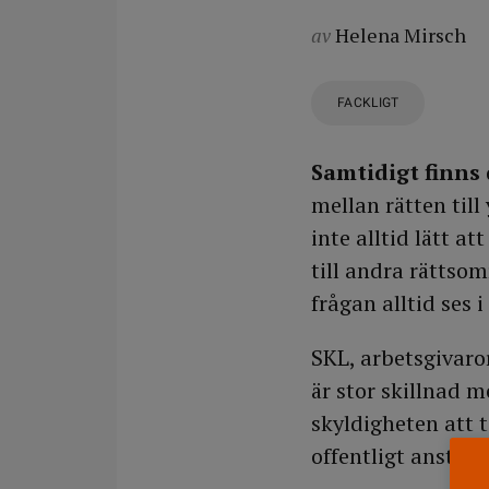
av
Helena Mirsch
FACKLIGT
Samtidigt finns
mellan rätten till
inte alltid lätt a
till andra rättso
frågan alltid ses
SKL, arbetsgivaro
är stor skillnad m
skyldigheten att t
offentligt anställ