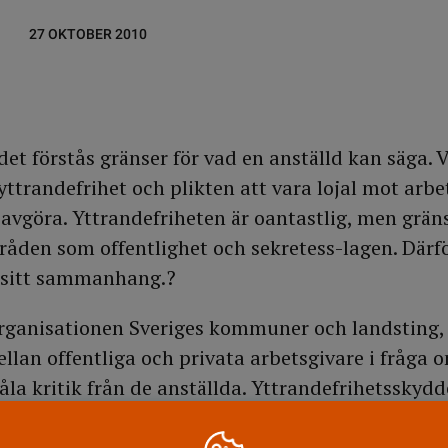
27 OKTOBER 2010
det förstås gränser för vad en anställd kan säga. 
 yttrandefrihet och plikten att vara lojal mot arbe
tt avgöra. Yttrandefriheten är oantastlig, men grä
mråden som offentlighet och sekretess-lagen. Därf
 i sitt sammanhang.?
rganisationen Sveriges kommuner och landsting, 
ellan offentliga och privata arbetsgivare i fråga 
åla kritik från de anställda. Yttrandefrihetsskydd
da är starkare.??