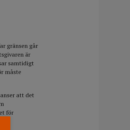
Var gränsen går
tsgivaren är
nsar samtidigt
ör måste
anser att det
om
et för