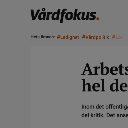
#
#
#
Heta ämnen:
Ledighet
Vårdpolitik
Lön
Arbets
hel de
Inom det offentlig
del kritik. Det ans