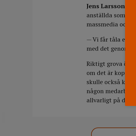
Jens Larsson,
che
anställda som går
massmedia och i s
— Vi får tåla en h
med det genom att
Riktigt grova öve
om det är kopplat
skulle också kunn
någon medarbetare
allvarligt på det, 
DELA