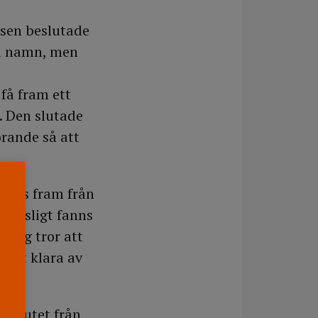
ssen beslutade
ta namn, men
 få fram ett
. Den slutade
rande så att
ördes fram från
plötsligt fanns
»jag tror att
 att klara av
beslutet från