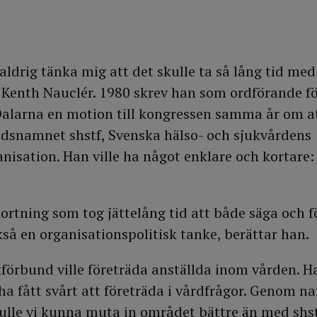
ldrig tänka mig att det skulle ta så lång tid med
Kenth Nauclér. 1980 skrev han som ordförande f
alarna en motion till kongressen samma år om a
dsnamnet shstf, Svenska hälso- och sjukvårdens
isation. Han ville ha något enklare och kortare:
kortning som tog jättelång tid att både säga och f
så en organisationspolitisk tanke, berättar han.
kförbund ville företräda anställda inom vården. H
 ha fått svårt att företräda i vårdfrågor. Genom 
lle vi kunna muta in området bättre än med shst