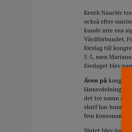
Kenth Nauclér tro
också efter omrö
kunde inte ena sig
Vårdförbundet. Frå
förslag till kong
5-5, men Marianne
förslaget blev na
Även på
kongresse
länsavdelningen i 
det tre namn att 
shstf har hunnit 
fem konsonanter i
Slutet blev överr