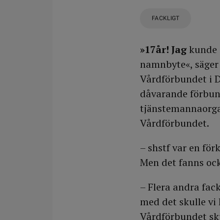
FACKLIGT
»17år! Jag
kunde a
namnbyte«, säger 
Vårdförbundet i D
dåvarande förbun
tjänstemannaorgan
Vårdförbundet.
– shstf var en för
Men det fanns ock
– Flera andra fac
med det skulle vi
Vårdförbundet sku