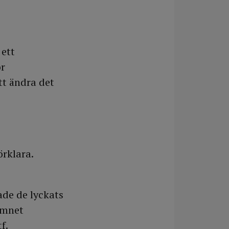
 ett
ör
tt ändra det
örklara.
ade de lyckats
namnet
f.