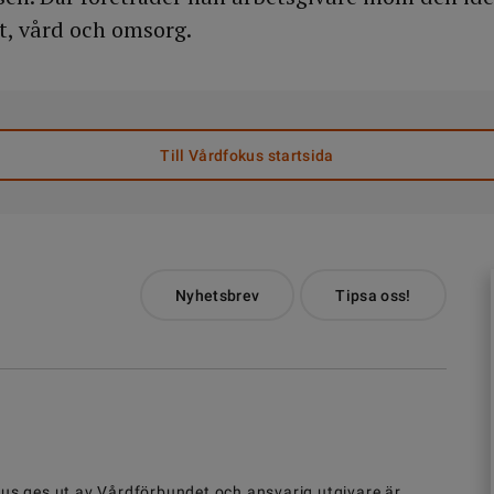
t, vård och omsorg.
Till Vårdfokus startsida
Nyhetsbrev
Tipsa oss!
us ges ut av
Vårdförbundet
och ansvarig utgivare är