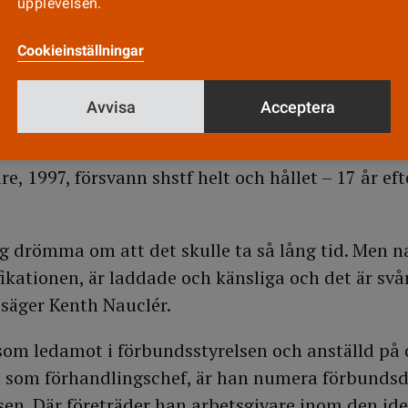
upplevelsen.
stf.
Cookieinställningar
h kanske också tron, var att shstf skulle bli etab
g. Medierna kallade till exempel ofta förbundet f
Avvisa
Acceptera
efacket. Ja, det fanns en del som ironiskt sa boks
t: vid kongressen 1993 ändrades namnet till Vår
are, 1997, försvann shstf helt och hållet – 17 år ef
g drömma om att det skulle ta så lång tid. Men 
ikationen, är laddade och känsliga och det är svår
 säger Kenth Nauclér.
r som ledamot i förbundsstyrelsen och anställd på 
et som förhandlingschef, är han numera förbundsd
sen. Där företräder han arbetsgivare inom den ide