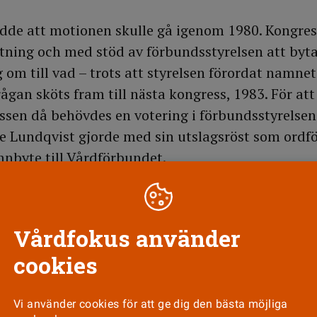
dde att motionen skulle gå igenom 1980. Kongre
stning och med stöd av förbundsstyrelsen att by
 om till vad – trots att styrelsen förordat namnet
gan sköts fram till nästa kongress, 1983. För att
ressen då behövdes en votering i förbundsstyrelsen
 Lundqvist gjorde med sin utslagsröst som ordfö
mnbyte till Vårdförbundet.
n 1983 blev debatten intensiv. Ett nytt förslag f
Älvsborg: hsf, Hälso- och sjukvårdsförbundet, så 
Vårdfokus använder
välja mellan. I diskussionen möttes argument som 
bli bekant nu« av »man måste vara infödd tjeck för
cookies
 följd«.
Vi använder cookies för att ge dig den bästa möjliga
askande för många. Kongressen rev nämligen upp 