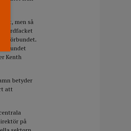
lerat, men så
ör vårdfacket
tavsförbundet.
dförbundet
ter Kenth
namn betyder
t att
centrala
irektör på
ella sektorn,