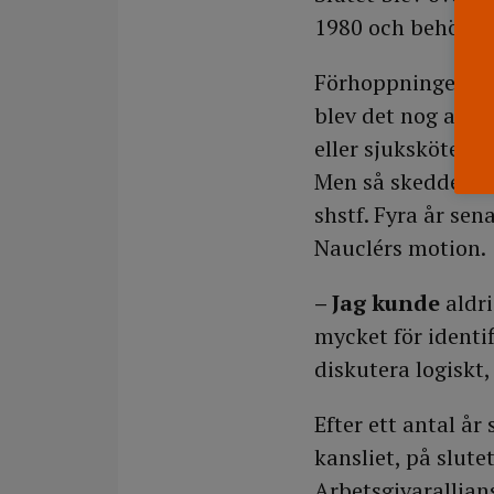
1980 och behöll sh
Förhoppningen, oc
blev det nog aldri
eller sjukskötersk
Men så skedde de
shstf. Fyra år sen
Nauclérs motion.
– Jag kunde
aldri
mycket för identif
diskutera logiskt,
Efter ett antal å
kansliet, på slut
Arbetsgivarallian