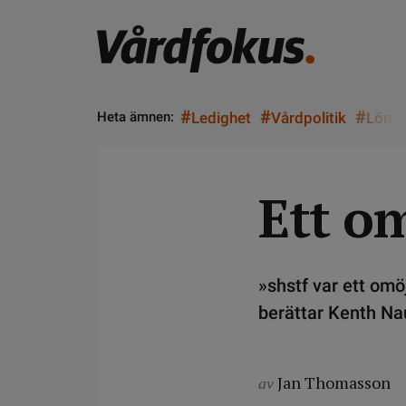
#
#
#
Heta ämnen:
Ledighet
Vårdpolitik
Lön
Ett o
»shstf var ett omö
berättar Kenth Nau
Jan Thomasson
av