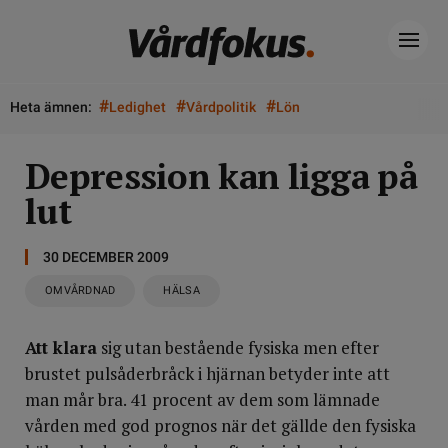
#
#
#
Heta ämnen:
Ledighet
Vårdpolitik
Lön
Depression kan ligga på
lut
30 DECEMBER 2009
OMVÅRDNAD
HÄLSA
Att klara
sig utan bestående fysiska men efter
brustet pulsåderbråck i hjärnan betyder inte att
man mår bra. 41 procent av dem som lämnade
vården med god prognos när det gällde den fysiska