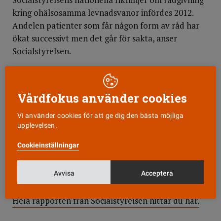
kring ohälsosamma levnadsvanor infördes 2012.
Andelen patienter som får någon form av råd har
ökat successivt men det går för sakta, anser
Socialstyrelsen.
Norrbotten bäst
Det är dessutom stora skillnader mellan olika
Vårdfokus använder cookies
landsting/regioner. I topp ligger Norrbotten när det
gäller samtliga levnadsvanor. Där får exempelvis 9
Vi använder cookies för att ge dig den bästa möjliga
procent av besökarna i primärvården någon form
upplevelsen.
av rådgivning om ohälsosamma matvanor och 14
Cookieinställningar
procent om fysisk aktivitet. Det kan jämföras med
Kalmar och Gävleborg där det bara ges till någon
Avvisa
Acceptera
enstaka procent av patienterna.
Hela rapporten från Socialstyrelsen hittar du här.