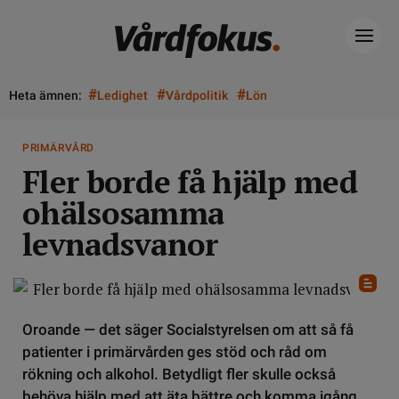
#
#
#
Heta ämnen:
Ledighet
Vårdpolitik
Lön
PRIMÄRVÅRD
Fler borde få hjälp med
ohälsosamma
levnadsvanor
Oroande — det säger Socialstyrelsen om att så få
patienter i primärvården ges stöd och råd om
rökning och alkohol. Betydligt fler skulle också
behöva hjälp med att äta bättre och komma igång