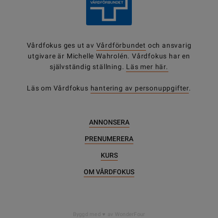
Vårdfokus ges ut av
Vårdförbundet
och ansvarig
utgivare är Michelle Wahrolén. Vårdfokus har en
självständig ställning.
Läs mer här.
Läs om Vårdfokus
hantering av personuppgifter
.
ANNONSERA
PRENUMERERA
KURS
OM VÅRDFOKUS
DELA
Byggd med
av WonderFour