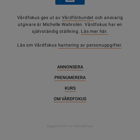
Vårdfokus ges ut av
Vårdförbundet
och ansvarig
utgivare är Michelle Wahrolén. Vårdfokus har en
självständig ställning.
Läs mer här.
Läs om Vårdfokus
hantering av personuppgifter
.
ANNONSERA
PRENUMERERA
KURS
OM VÅRDFOKUS
DELA
Byggd med
av WonderFour