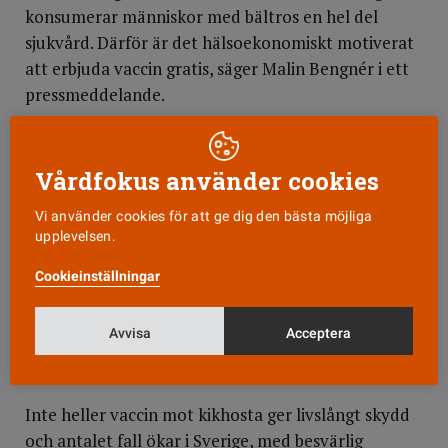
konsumerar människor med bältros en hel del
sjukvård. Därför är det hälsoekonomiskt motiverat
att erbjuda vaccin gratis, säger Malin Bengnér i ett
pressmeddelande.
Pneumokocker kan orsaka lunginflammation,
hjärnhinneinflammation och allvarlig
Vårdfokus använder cookies
blodförgiftning. Vaccinet erbjuds redan i Jönköping
och skyddar mot 23 typer av pneumokocker.
Vi använder cookies för att ge dig den bästa möjliga
upplevelsen.
Vaccin mot stelkramp och difteri i Sverige har lett
Cookieinställningar
till mycket få fall av insjuknande. Men skyddet
behöver fyllas på ungefär vart 20:e år. De fall av
Avvisa
Acceptera
stelkramp som finns idag drabbar ofta äldre
kvinnor.
Inte heller vaccin mot kikhosta ger livslångt skydd
och antalet fall ökar i Sverige, med besvärlig