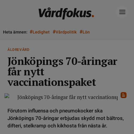
#
#
#
Heta ämnen:
Ledighet
Vårdpolitik
Lön
ÄLDREVÅRD
Jönköpings 70-åringar
får nytt
vaccinationspaket
Förutom influensa och pneumokocker ska
Jönköpings 70-åringar erbjudas skydd mot bältros,
difteri, stelkramp och kikhosta från nästa år.