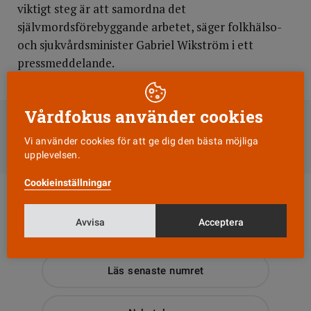
viktigt steg är att samordna det
självmordsförebyggande arbetet, säger folkhälso-
och sjukvårdsminister Gabriel Wikström i ett
pressmeddelande.
DELA
Vårdfokus använder cookies
Vi använder cookies för att ge dig den bästa möjliga
Till Vårdfokus startsida
upplevelsen.
Cookieinställningar
Avvisa
Acceptera
Läs senaste numret