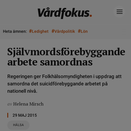
#
#
#
Heta ämnen:
Ledighet
Vårdpolitik
Lön
Självmordsförebyggande
arbete samordnas
Regeringen ger Folkhälsomyndigheten i uppdrag att
samordna det suicidförebyggande arbetet på
nationell nivå.
av
Helena Mirsch
29 MAJ 2015
HÄLSA