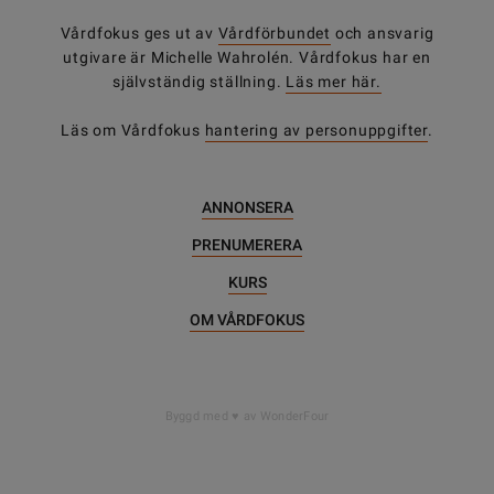
Vårdfokus ges ut av
Vårdförbundet
och ansvarig
utgivare är Michelle Wahrolén. Vårdfokus har en
självständig ställning.
Läs mer här.
Läs om Vårdfokus
hantering av personuppgifter
.
ANNONSERA
PRENUMERERA
KURS
OM VÅRDFOKUS
Byggd med
av WonderFour