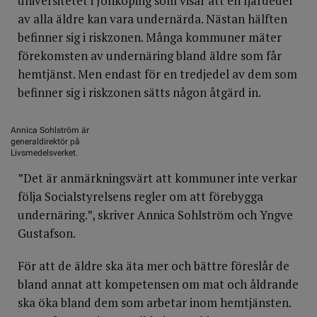
universitetet i Jönköping som visar att en fjärdedel
av alla äldre kan vara undernärda. Nästan hälften
befinner sig i riskzonen. Många kommuner mäter
förekomsten av undernäring bland äldre som får
hemtjänst. Men endast för en tredjedel av dem som
befinner sig i riskzonen sätts någon åtgärd in.
Annica Sohlström är
generaldirektör på
Livsmedelsverket.
”Det är anmärkningsvärt att kommuner inte verkar
följa Socialstyrelsens regler om att förebygga
undernäring.”, skriver Annica Sohlström och Yngve
Gustafson.
För att de äldre ska äta mer och bättre föreslår de
bland annat att kompetensen om mat och åldrande
ska öka bland dem som arbetar inom hemtjänsten.