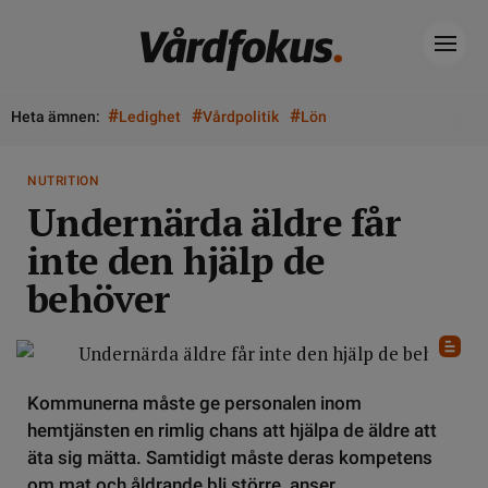
#
#
#
Heta ämnen:
Ledighet
Vårdpolitik
Lön
NUTRITION
Undernärda äldre får
inte den hjälp de
behöver
Kommunerna måste ge personalen inom
hemtjänsten en rimlig chans att hjälpa de äldre att
äta sig mätta. Samtidigt måste deras kompetens
om mat och åldrande bli större, anser