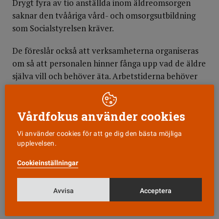
Drygt fyra av tio anställda inom äldreomsorgen
saknar den tvååriga vård- och omsorgsutbildning
som Socialstyrelsen kräver.
De föreslår också att verksamheterna organiseras
om så att personalen hinner fånga upp vad de äldre
själva vill och behöver äta. Arbetstiderna behöver
anpassas så att de äldre får stöd att äta
regelbundet.
Vårdfokus använder cookies
På nationell nivå anser de att de myndigheter som
Vi använder cookies för att ge dig den bästa möjliga
stödjer kommunerna i deras arbete med mat för
upplevelsen.
äldre måste ställa tydligare krav på personalens
kompetens samt att mat- och och
Cookieinställningar
måltidskunskaper införs som ett obligatoriskt ämne
i utbildningarna för dem som ska jobba med äldre.
Avvisa
Acceptera
Annica Sohlström och Yngve Gustafson vill även att