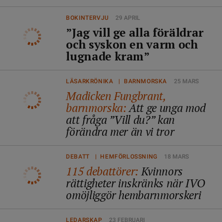
BOKINTERVJU
29 APRIL
”Jag vill ge alla föräldrar
och syskon en varm och
lugnade kram”
LÄSARKRÖNIKA | BARNMORSKA
25 MARS
Madicken Fungbrant,
barnmorska:
Att ge unga mod
att fråga ”Vill du?” kan
förändra mer än vi tror
DEBATT | HEMFÖRLOSSNING
18 MARS
115 debattörer:
Kvinnors
rättigheter inskränks när IVO
omöjliggör hembarnmorskeri
LEDARSKAP
23 FEBRUARI