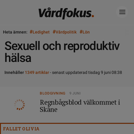
#
#
#
Heta ämnen:
Ledighet
Vårdpolitik
Lön
Sexuell och reproduktiv
hälsa
Innehåller
1349 artiklar
- senast uppdaterad tisdag 9 juni 08:38
BLODGIVNING
9 JUNI
Regnbågsblod välkommet i
Skåne
FALLET OLIVIA