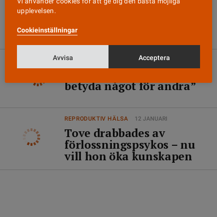
Vi använder cookies för att ge dig den bästa möjliga
”Menshälsa är ett ganska
upplevelsen.
nytt begrepp i vår del av
Cookieinställningar
världen”
Avvisa
Acceptera
INTERVJU
16 JANUARI
”Målet är att boken ska
betyda något för andra”
REPRODUKTIV HÄLSA
12 JANUARI
Tove drabbades av
förlossningspsykos – nu
vill hon öka kunskapen