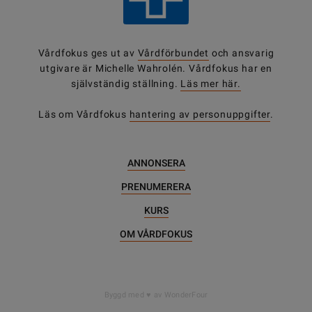
Vårdfokus ges ut av
Vårdförbundet
och ansvarig
utgivare är Michelle Wahrolén. Vårdfokus har en
självständig ställning.
Läs mer här.
Läs om Vårdfokus
hantering av personuppgifter
.
ANNONSERA
PRENUMERERA
KURS
OM VÅRDFOKUS
Byggd med
av WonderFour