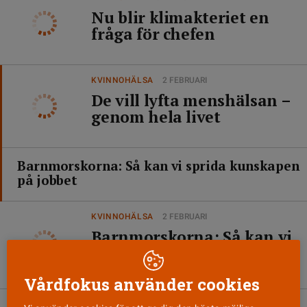
Nu blir klimakteriet en
fråga för chefen
KVINNOHÄLSA
2 FEBRUARI
De vill lyfta menshälsan –
genom hela livet
Barnmorskorna: Så kan vi sprida kunskapen
på jobbet
KVINNOHÄLSA
2 FEBRUARI
Barnmorskorna: Så kan vi
sprida kunskapen på
jobbet
Vårdfokus använder cookies
BARNMORSKA
26 JANUARI