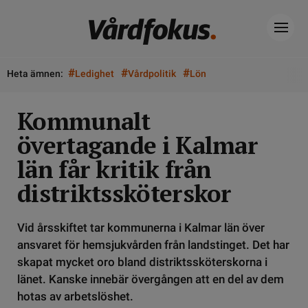
#
#
#
Heta ämnen:
Ledighet
Vårdpolitik
Lön
Kommunalt
övertagande i Kalmar
län får kritik från
distriktssköterskor
Vid årsskiftet tar kommunerna i Kalmar län över
ansvaret för hemsjukvården från landstinget. Det har
skapat mycket oro bland distriktssköterskorna i
länet. Kanske innebär övergången att en del av dem
hotas av arbetslöshet.