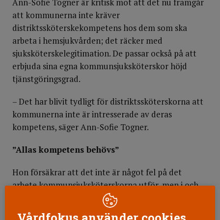
Ann-Sofie Togner är kritisk mot att det nu framgår
att kommunerna inte kräver
distriktssköterskekompetens hos dem som ska
arbeta i hemsjukvården; det räcker med
sjuksköterskelegitimation. De passar också på att
erbjuda sina egna kommunsjuksköterskor höjd
tjänstgöringsgrad.
– Det har blivit tydligt för distriktssköterskorna att
kommunerna inte är intresserade av deras
kompetens, säger Ann-Sofie Togner.
”Allas kompetens behövs”
Hon försäkrar att det inte är något fel på det
arbete kommunsjuksköterskorna utför, men i och
med att hemsjukvården går över i kommunal regi
vidgas arbetsuppgifterna. Nu är det inte bara äldre
Vårdfokus använder cookies