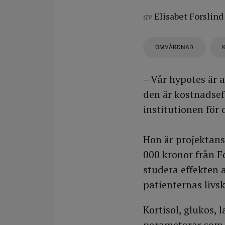
av
Elisabet Forslind
OMVÅRDNAD
– Vår hypotes är 
den är kostnadseff
institutionen för
Hon är projektans
000 kronor från Fo
studera effekten 
patienternas livsk
Kortisol, glukos, 
parametarar som 