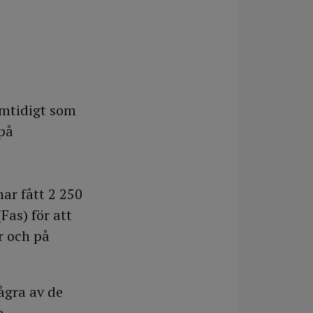
amtidigt som
 på
ar fått 2 250
Fas) för att
r och på
några av de
a