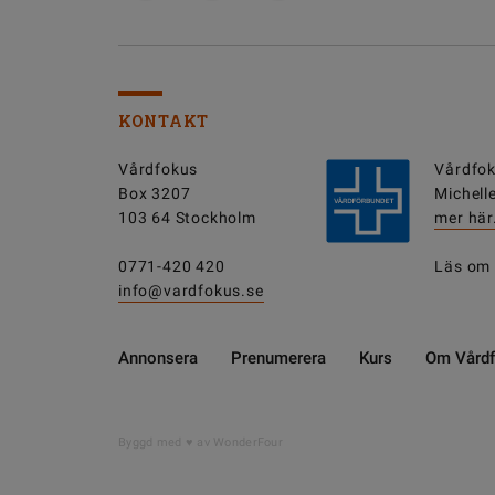
KONTAKT
Vårdfokus
Vårdfok
Box 3207
Michell
103 64 Stockholm
mer här
0771-420 420
Läs om
info@vardfokus.se
Annonsera
Prenumerera
Kurs
Om Vård
Byggd med
av WonderFour