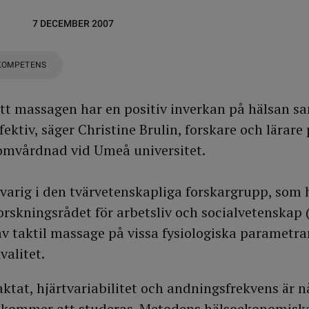
7 DECEMBER 2007
KOMPETENS
att massagen har en positiv inverkan på hälsan s
ektiv, säger Christine Brulin, forskare och lärare
 omvårdnad vid Umeå universitet.
varig i den tvärvetenskapliga forskargrupp, som h
rskningsrådet för arbetsliv och socialvetenskap (
av taktil massage på vissa fysiologiska parametra
valitet.
laktat, hjärtvariabilitet och andningsfrekvens är 
kommer att studeras. Metodens hälsoekonomisk