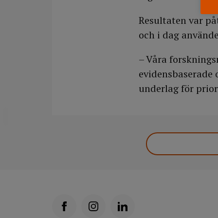
Resultaten var påt
och i dag använde
– Våra forsknings
evidensbaserade 
underlag för prio
DELA