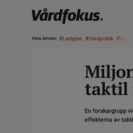
#
#
#
Heta ämnen:
Ledighet
Vårdpolitik
Lön
Miljon
taktil
En forskargrupp vi
effekterna av tak