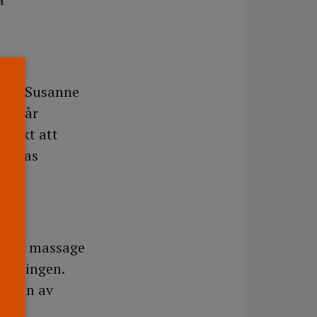
 och Susanne
era år
täckt att
iseras
aktil massage
delningen.
ingen av