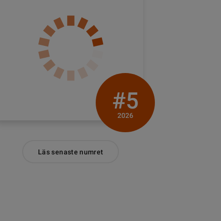
#5
2026
Läs senaste numret