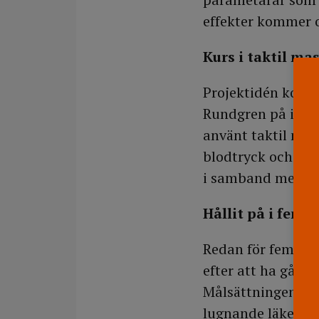
effekter kommer o
Kurs i taktil ma
Projektidén komm
Rundgren på iva p
använt taktil mas
blodtryck och pul
i samband med m
Hållit på i fem å
Redan för fem år 
efter att ha gått
Målsättningen me
lugnande läkemed