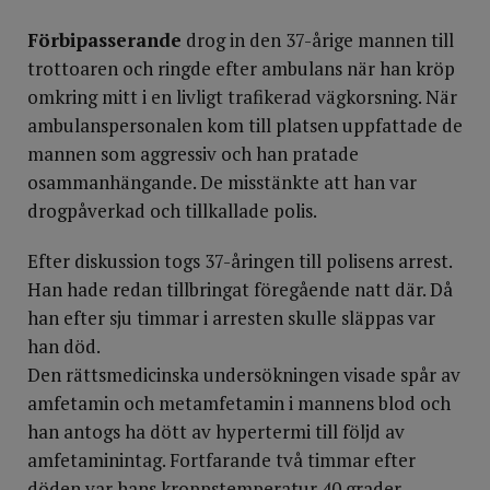
Förbipasserande
drog in den 37-årige mannen till
trottoaren och ringde efter ambulans när han kröp
omkring mitt i en livligt trafikerad vägkorsning. När
ambulanspersonalen kom till platsen uppfattade de
mannen som aggressiv och han pratade
osammanhängande. De misstänkte att han var
drogpåverkad och tillkallade polis.
Efter diskussion togs 37-åringen till polisens arrest.
Han hade redan tillbringat föregående natt där. Då
han efter sju timmar i arresten skulle släppas var
han död.
Den rättsmedicinska undersökningen visade spår av
amfetamin och metam­fetamin i mannens blod och
han antogs ha dött av hypertermi till följd av
amfetaminintag. Fortfarande två timmar efter
döden var hans kroppstemperatur 40 grader.