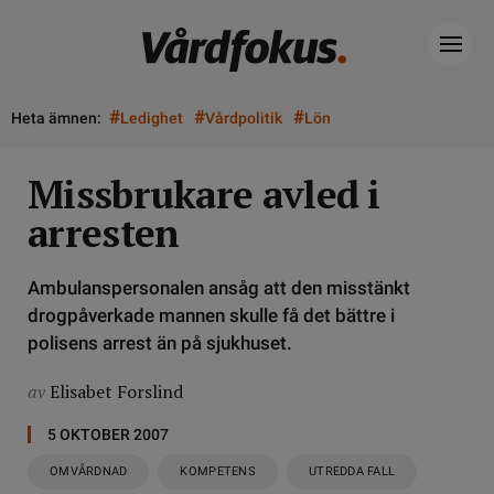
#
#
#
Heta ämnen:
Ledighet
Vårdpolitik
Lön
Missbrukare avled i
arresten
Ambulanspersonalen ansåg att den misstänkt
drogpåverkade mannen skulle få det bättre i
polisens arrest än på sjukhuset.
av
Elisabet Forslind
5 OKTOBER 2007
OMVÅRDNAD
KOMPETENS
UTREDDA FALL