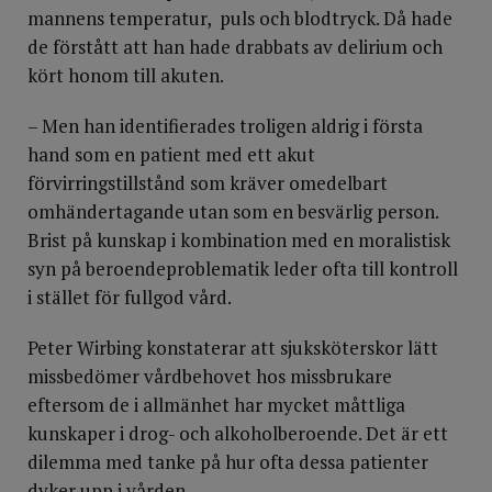
mannens temperatur, puls och blodtryck. Då hade
de förstått att han hade drabbats av delirium och
kört honom till akuten.
– Men han identifierades troligen aldrig i första
hand som en patient med ett akut
förvirringstillstånd som kräver omedelbart
omhändertagande utan som en besvärlig person.
Brist på kunskap i kombination med en moralistisk
syn på beroendeproblematik leder ofta till kontroll
i stället för fullgod vård.
Peter Wirbing konstaterar att sjuksköterskor lätt
missbedömer vårdbehovet hos missbrukare
eftersom de i allmänhet har mycket måttliga
kunskaper i drog- och alkoholberoende. Det är ett
dilemma med tanke på hur ofta dessa patienter
dyker upp i vården.