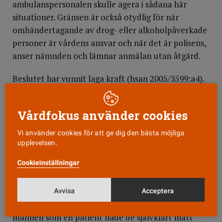
ambulanspersonalen skulle agera i sådana här
situationer. Gränsen är också otydlig för när
omhändertagande av drog- eller alkoholpåverkade
personer är vårdens ansvar och när det är polisens,
anser nämnden och lämnar anmälan utan åtgärd.
Beslutet har vunnit laga kraft (hsan 2005/3599:a4).
Kommentar: Han sågs som en besvärlig person
Vårdfokus använder cookies
– Min tolkning är att de såg en påverkad,
våldsbenägen missbrukare och transporterade
Vi använder cookies för att ge dig den bästa möjliga
honom till dem som är professionella på att
upplevelsen.
hantera våld och ge elementär tillsyn. Det är
Cookieinställningar
förståeligt fast det förstås var fel, säger Peter
Wirbing, chefssjuksköterska och utbildningsledare
inom Beroendecentrum Stockholm.
Avvisa
Acceptera
Han säger att om ambulanspersonalen hade sett
mannen som en patient hade de självklart mätt