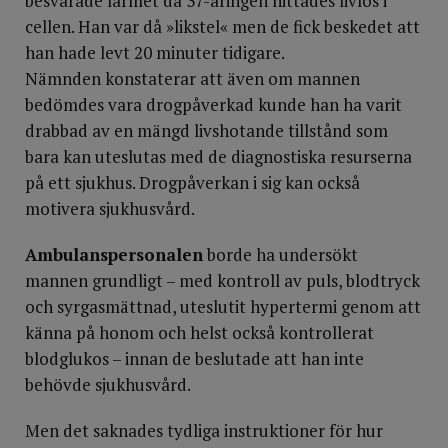
besvarade larmet då 37-åringen hittades livlös i
cellen. Han var då »likstel« men de fick beskedet att
han hade levt 20 minuter tidigare.
Nämnden konstaterar att även om mannen
bedömdes vara drogpåverkad kunde han ha varit
drabbad av en mängd livshotande tillstånd som
bara kan uteslutas med de diagnostiska resurserna
på ett sjukhus. Drogpåverkan i sig kan också
motivera sjukhusvård.
Ambulanspersonalen
borde ha undersökt
mannen grundligt – med kontroll av puls, blodtryck
och syrgasmättnad, uteslutit hypertermi genom att
känna på honom och helst också kontrollerat
blodglukos – innan de beslutade att han inte
behövde sjukhusvård.
Men det saknades tydliga instruktioner för hur