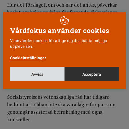
Hur det förslaget, om och när det antas, påverkar
beslut om ivf är en fråga för framtida diskussioner,
menar Socialstyrelsens jurist.
Vårdfokus använder cookies
Läkaren prövar lämplighet
Vi använder cookies för att ge dig den bästa möjliga
Socialstyrelsen pekar också på att om ett par
upplevelsen.
behandlas med donerad sperma eller äggceller ska
Cookieinställningar
läkaren göra en särskild prövning av om paret är
lämpliga att bli föräldrar ur medicinsk, psykologisk
Avvisa
Acceptera
och social synvinkel, enligt lagen om genetisk
integritet.
Socialstyrelsens vetenskapliga råd har tidigare
bedömt att ribban inte ska vara lägre för par som
genomgår assisterad befruktning med egna
könsceller.