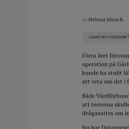
av
Helena Mirsch
LAGAR OCH FÖRESKRIF
Förra året försvan
operation på Gävle
kunde ha stulit l
att veta om det i 
Både Vårdförbunde
att testerna skul
ifrågasattes om i
Nu har Datainspek