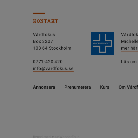
KONTAKT
Vårdfokus
Vårdfok
Box 3207
Michell
103 64 Stockholm
mer här
0771-420 420
Läs om
info@vardfokus.se
Annonsera
Prenumerera
Kurs
Om Vård
Byggd med
av WonderFour