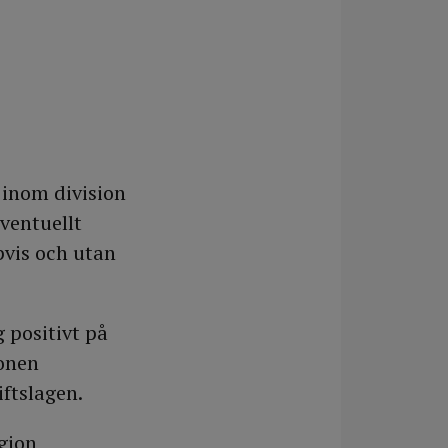
l inom division
eventuellt
pvis och utan
 positivt på
ionen
ftslagen.
gion