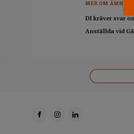
MER OM ÄMNET
DI kräver svar o
Anställda vid Gä
DELA