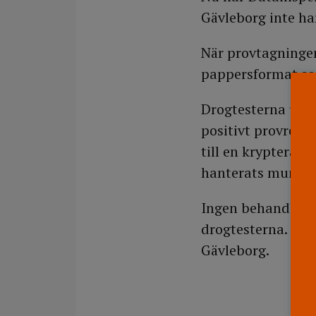
Gävleborg inte har
När provtagningen
pappersformat so
Drogtesterna utför
positivt provresul
till en krypterad
hanterats muntlig
Ingen behandling
drogtesterna. Där
Gävleborg.