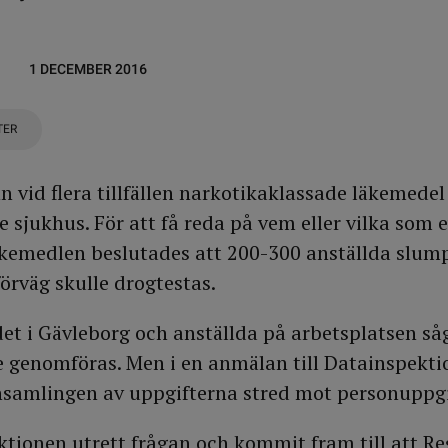
1 DECEMBER 2016
TER
n vid flera tillfällen narkotikaklassade läkemede
 sjukhus. För att få reda på vem eller vilka som 
äkemedlen beslutades att 200-300 anställda slum
förväg skulle drogtestas.
t i Gävleborg och anställda på arbetsplatsen såg
le genomföras. Men i en anmälan till Datainspekt
nsamlingen av uppgifterna stred mot personuppgi
tionen utrett frågan och kommit fram till att Re