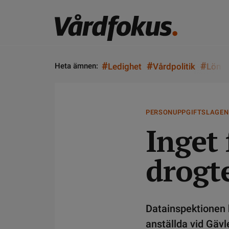
#
#
#
Heta ämnen:
Ledighet
Vårdpolitik
Lön
PERSONUPPGIFTSLAGEN
Inget 
drogt
Datainspektionen 
anställda vid Gävl