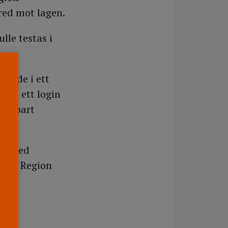
tred mot lagen.
lle testas i
erade i ett
 via ett login
r enbart
nd med
k mot Region