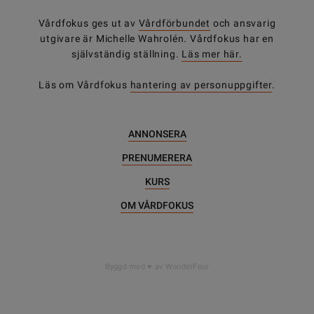
Vårdfokus ges ut av
Vårdförbundet
och ansvarig
utgivare är Michelle Wahrolén. Vårdfokus har en
självständig ställning.
Läs mer här.
Läs om Vårdfokus
hantering av personuppgifter
.
ANNONSERA
PRENUMERERA
KURS
OM VÅRDFOKUS
DELA
Byggd med
av WonderFour