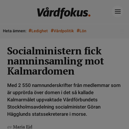
#
#
#
Heta ämnen:
Ledighet
Vårdpolitik
Lön
Socialministern fick
namninsamling mot
Kalmardomen
Med 2 550 namnunderskrifter från medlemmar som
är upprörda över domen i det så kallade
Kalmarmålet uppvaktade Vårdförbundets
Stockholmsavdelning socialminister Göran
Hägglunds statssekreterare i morse.
av
Maria Ejd