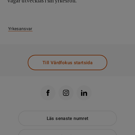
vågar utvecklas i sin yrkesroll.
Yrkesansvar
Till Vårdfokus startsida
Läs senaste numret