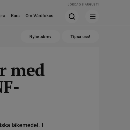
LÖRDAG 8 AUGUSTI
era
Kurs
Om Vårdfokus
Nyhetsbrev
Tipsa oss!
er med
NF-
giska läkemedel. I