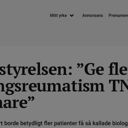
Mitt yrke
Annonsera
Prenumer
styrelsen: ”Ge fl
ngsreumatism T
are”
rt borde betydligt fler patienter få så kallade biolo