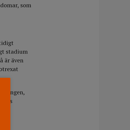
ukdomar, som
tidigt
igt stadium
å är även
otrexat
ndstingen,
llets