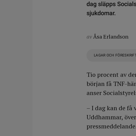
dag släpps Socials
sjukdomar.
av
Åsa Erlandson
LAGAR OCH FÖRESKRIF
Tio procent av de
början få TNF-häm
anser Socialstyrel
– I dag kan de få 
Uddhammar, överlä
pressmeddelande