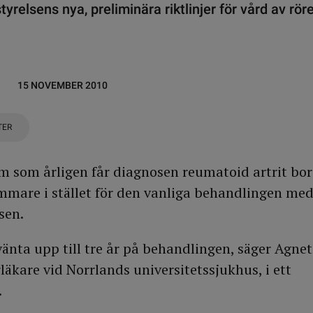
tyrelsens nya, preliminära riktlinjer för vård av rö
15 NOVEMBER 2010
TER
m som årligen får diagnosen reumatoid artrit bor
mare i stället för den vanliga behandlingen med
sen.
vänta upp till tre år på behandlingen, säger Agne
kare vid Norrlands universitetssjukhus, i ett
.