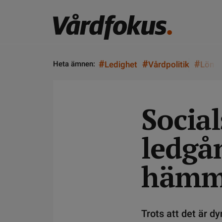
#
#
#
Heta ämnen:
Ledighet
Vårdpolitik
Lön
Social
ledgå
hämm
Trots att det är dy