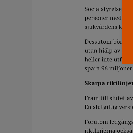
Socialstyrelsen a
personer med bens
sjukvårdens kostn
Dessutom bör prim
utan hjälp av rön
heller inte utföra
spara 96 miljoner 
Skarpa riktlinje
Fram till slutet 
En slutgiltig vers
Förutom ledgångs
riktlinjerna ock