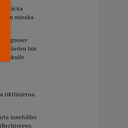
 upptäcka
et kan minska
osdiagnoser
Sjukvården bör
ket skulle
 riktlinjerna.
rta innehåller
 (Bechterews