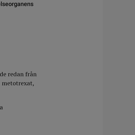
relseorganens
de redan från
 metotrexat,
ta