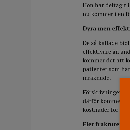
Hon har deltagit 
nu kommer i en fö
Dyra men effekt
De så kallade bio
effektivare än an
kommer det att ko
patienter som har
inräknade.
Förskrivningen av
därför kommer kos
kostnader för exem
Fler frakturer 