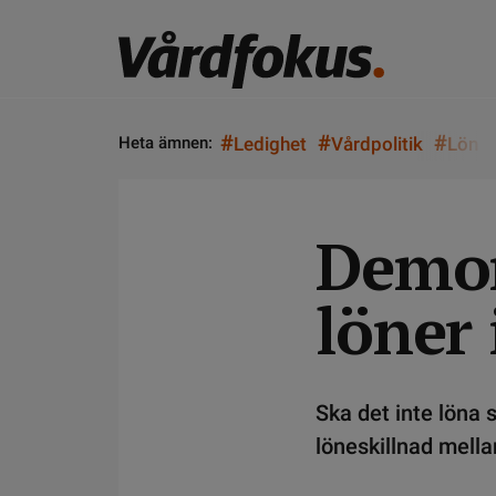
#
#
#
Heta ämnen:
Ledighet
Vårdpolitik
Lön
Demon
löner
Ska det inte löna 
löneskillnad mell