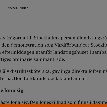
15 MAJ 2007
 av frågorna till Stockholms personallandstingsr
id den demonstration som Vårdförbundet i Stock
 eftermiddagen utanför landstingshuset i samb
ktiges ordinarie sammanträde.
jälv distriktssköterska, gav inga direkta löften n
erna. Hon förklarade dock bland annat:
e löna sig
åste löna sig. Den löneskillnad som finns i dag m