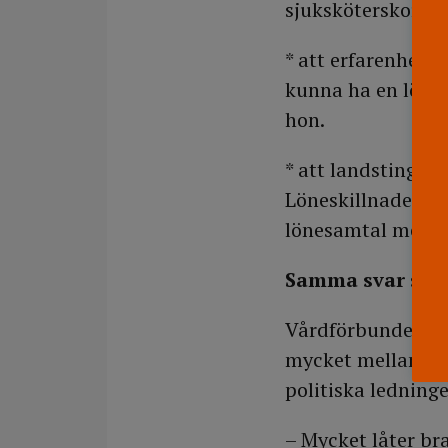
sjuksköterskor och
* att erfarenhet ä
kunna ha en löneu
hon.
* att landstinget 
Löneskillnaderna 
lönesamtal mella
Samma svar som
Vårdförbundets ord
mycket mellan Mar
politiska ledninge
– Mycket låter bra