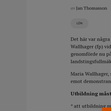
av
Jan Thomasson
LÖN
Det här var några
Wallhager (fp) v
genomförde nu på
landstingsfullmä
Maria Wallhager, s
emot demonstrant
Utbildning måst
* att utbildning m