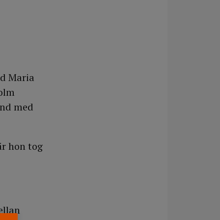
åd Maria
holm
and med
är hon tog
ellan