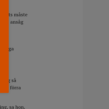
tsplats måste
ning, ansåg
et.
riktiga
e sig så
 den förra
ing, sa hon.