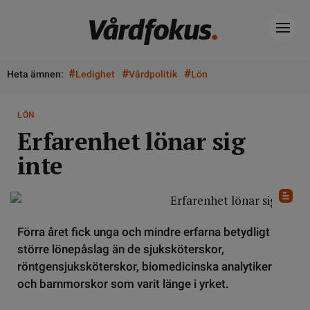
#
#
#
Heta ämnen:
Ledighet
Vårdpolitik
Lön
LÖN
Erfarenhet lönar sig
inte
Förra året fick unga och mindre erfarna betydligt
större lönepåslag än de sjuksköterskor,
röntgensjuksköterskor, biomedicinska analytiker
och barnmorskor som varit länge i yrket.