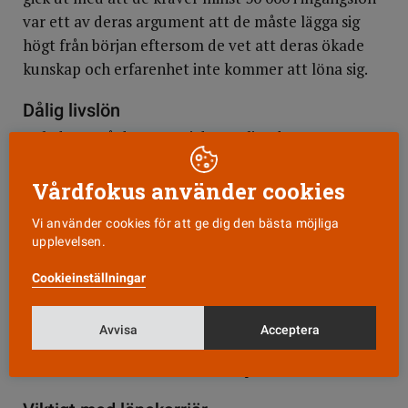
var ett av deras argument att de måste lägga sig
högt från början eftersom de vet att deras ökade
kunskap och erfarenhet inte kommer att löna sig.
Dålig livslön
Och det är så det ser ut i dag. Enligt den
livslönerapport som Vårdförbundet publicerade i
mars i år ökar en sjuksköterska sin lön med i
Vårdfokus använder cookies
genomsnitt 40 procent under ett helt yrkesliv,
Vi använder cookies för att ge dig den bästa möjliga
medan andra jämförbara yrkesgrupper fördubblar
upplevelsen.
sin lön under samma tid.
Cookieinställningar
För de sjuksköterskestudenter som får chansen att
gå in i yrket med en lön på 30 000 skulle en 40-
Avvisa
Acceptera
procenting livslöneökning ge en lön på
motsvarande 42 000 kronor vid pension.