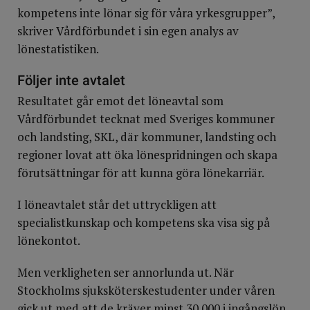
kompetens inte lönar sig för våra yrkesgrupper”,
skriver Vårdförbundet i sin egen analys av
lönestatistiken.
Följer inte avtalet
Resultatet går emot det löneavtal som
Vårdförbundet tecknat med Sveriges kommuner
och landsting, SKL, där kommuner, landsting och
regioner lovat att öka lönespridningen och skapa
förutsättningar för att kunna göra lönekarriär.
I löneavtalet står det uttryckligen att
specialistkunskap och kompetens ska visa sig på
lönekontot.
Men verkligheten ser annorlunda ut. När
Stockholms sjuksköterskestudenter under våren
gick ut med att de kräver minst 30 000 i ingångslön