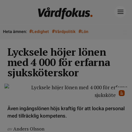
#
#
#
Heta ämnen:
Ledighet
Vårdpolitik
Lön
Lycksele höjer lönen
med 4 000 för erfarna
sjuksköterskor
Även ingångslönen höjs kraftig för att locka personal
med tillräcklig kompetens.
av
Anders Olsson