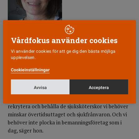
Förslaget har ännu inte godkänts av
Vårdfokus använder cookies
socialnämnden, men Ulrika Jonsson, som själv är
Vi använder cookies för att ge dig den bästa möjliga
sjuksköterska, tror inte att det kommer att bli
upplevelsen.
några större problem.
Cookieinställningar
Inte dyrare i längden
Avvisa
Acceptera
– Vi har räknat på det här ekonomiskt. I längden
kommer det inte att kosta mer än i dag. Lyckas vi
rekrytera och behålla de sjuksköterskor vi behöver
minskar övertidsuttaget och sjukfrånvaron. Och vi
behöver inte plocka in bemanningsföretag som i
dag, säger hon.