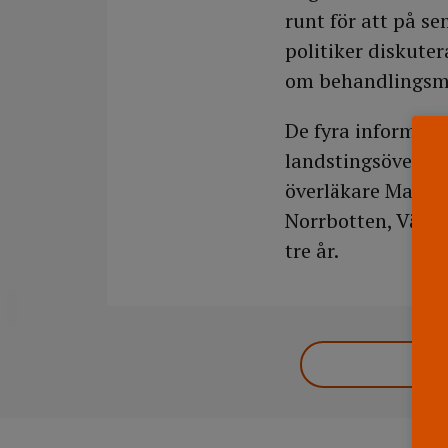
runt för att på s
politiker diskute
om behandlingsm
De fyra informatö
landstingsöverläk
överläkare Mats E
Norrbotten, Väste
tre år.
DELA