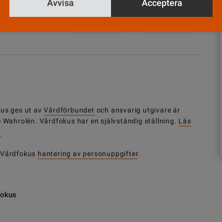
Avvisa
Acceptera
Nyhetsbrev
Tipsa oss!
us ges ut av
Vårdförbundet
och ansvarig utgivare är
e Wahrolén. Vårdfokus har en självständig ställning.
Läs
.
 Vårdfokus
hantering av personuppgifter
.
fokus