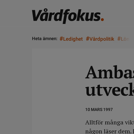
#
#
#
Heta ämnen:
Ledighet
Vårdpolitik
Lön
Ambas
utvec
10 MARS 1997
Alltför många vik
någon läser dem. 