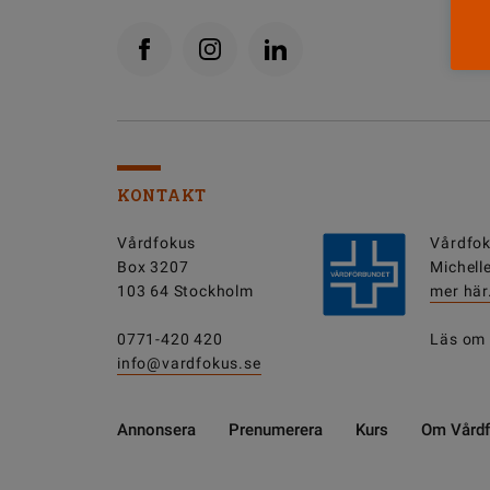
KONTAKT
Vårdfokus
Vårdfok
Box 3207
Michell
103 64 Stockholm
mer här
0771-420 420
Läs om
info@vardfokus.se
Annonsera
Prenumerera
Kurs
Om Vård