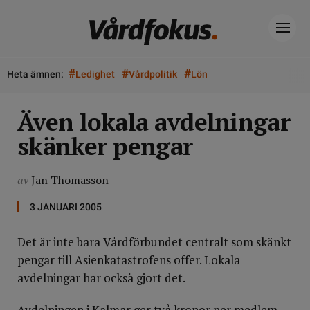
#
#
#
Heta ämnen:
Ledighet
Vårdpolitik
Lön
Även lokala avdelningar
skänker pengar
av
Jan Thomasson
3 JANUARI 2005
Det är inte bara Vårdförbundet centralt som skänkt
pengar till Asienkatastrofens offer. Lokala
avdelningar har också gjort det.
Avdelningen i Kalmar ger två kronor per medlem