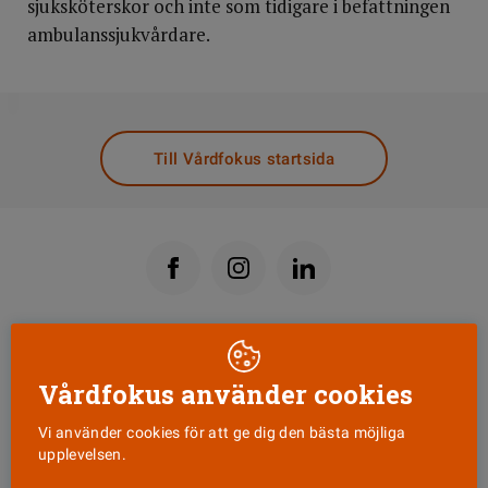
sjuksköterskor och inte som tidigare i befattningen
ambulanssjukvårdare.
DELA
Till Vårdfokus startsida
Läs senaste numret
Vårdfokus använder cookies
Nyhetsbrev
Vi använder cookies för att ge dig den bästa möjliga
upplevelsen.