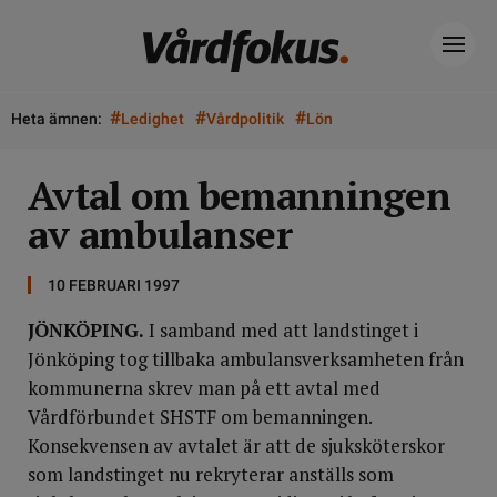
#
#
#
Heta ämnen:
Ledighet
Vårdpolitik
Lön
Avtal om bemanningen
av ambulanser
10 FEBRUARI 1997
JÖNKÖPING.
I samband med att landstinget i
Jönköping tog tillbaka ambulansverksamheten från
kommunerna skrev man på ett avtal med
Vårdförbundet SHSTF om bemanningen.
Konsekvensen av avtalet är att de sjuksköterskor
som landstinget nu rekryterar anställs som