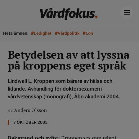
#
#
#
Heta ämnen:
Ledighet
Vårdpolitik
Lön
Betydelsen av att lyssna
på kroppens eget språk
Lindwall L. Kroppen som bärare av hälsa och
lidande. Avhandling för doktorsexamen i
vårdvetenskap (monografi), Åbo akademi 2004.
av
Anders Olsson
7 OKTOBER 2005
Bakgrund och syfte:
Kroppen ses som något