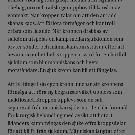
obehag, oro och rädsla ger upphov till känslor av
vanmakt. När kroppen talar om att den är rädd
skapas kaos. Att förlora förmågor och kontroll
erfars som lidande. När kroppen drabbas av
sjukdom utspelas en kamp mellan sjukdomen som
bryter sönder och människan som strävar efter att
bevara sin enhet hel. Kroppen är värd för en hotfull
sjukdom som blir människans och livets
motståndare. En sjuk kropp kan bli ett fängelse.
Att bli fånge i sin egen kropp innebär att kroppens
förmåga att röra sig begränsas vilket upplevs som
maktlöshet. Kroppen upplevs som en sak,
separerad från människan själv, när den blir föremål
för kirurgisk behandling med avsikt att bota. I
lidandets kamp tvingas den sjuke offra kroppsdelar
för att bli fri från sjukdom. Människan längtar efter