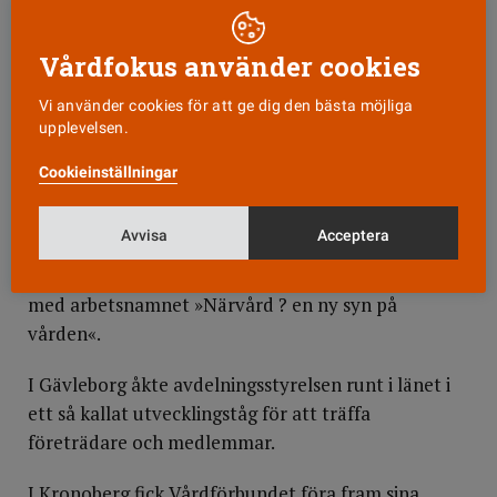
Teaterföreställning
Dalarna och Västerbotten är två exempel på hur
Vårdförbundets lokala avdelningar i hela landet
Vårdfokus använder cookies
efter kongressen förra året arbetat i alla led för att
Vi använder cookies för att ge dig den bästa möjliga
få gehör för den vårdpolitiska idén.
upplevelsen.
Några andra exempel:
Cookieinställningar
I Blekinge har Vårdförbundet fått pengar för att i
Avvisa
Acceptera
samarbete med teatergruppen Team K från
Stockholm sätta samman en teaterföreställning
med arbetsnamnet »Närvård ? en ny syn på
vården«.
I Gävleborg åkte avdelningsstyrelsen runt i länet i
ett så kallat utvecklingståg för att träffa
företrädare och medlemmar.
I Kronoberg fick Vårdförbundet föra fram sina