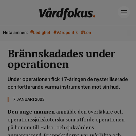
#
#
#
Heta ämnen:
Ledighet
Vårdpolitik
Lön
Brännskadades under
operationen
Under operationen fick 17-åringen de nysteriliserade
och fortfarande varma instrumenten mot sin hud.
7 JANUARI 2003
Den unge mannen
anmälde den överläkare och
operationssjuksköterska som utförde operationen
på honom till Hälso- och sjukvårdens
ansvarsnämnd. Brännskadorna var svårläkta och