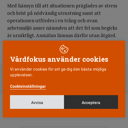
Med hänsyn till att situationen präglades av stress
och brist på nödvändig utrustning samt att
operationen utfördes i en trång och ovan
arbetsmiljö anser nämnden att det fel som begicks
är ursäktligt. Anmälan lämnas därför utan åtgärd.
Beslutet har vunnit laga kraft (HSAN 3056/01:b6).
Vårdfokus använder cookies
DELA
Vi använder cookies för att ge dig den bästa möjliga
upplevelsen.
Till Vårdfokus startsida
Cookieinställningar
Avvisa
Acceptera