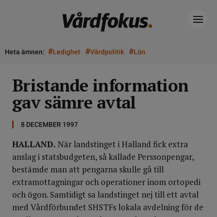
#
#
#
Heta ämnen:
Ledighet
Vårdpolitik
Lön
Bristande information
gav sämre avtal
8 DECEMBER 1997
HALLAND.
När landstinget i Halland fick extra
anslag i statsbudgeten, så kallade Perssonpengar,
bestämde man att pengarna skulle gå till
extramottagningar och operationer inom ortopedi
och ögon. Samtidigt sa landstinget nej till ett avtal
med Vårdförbundet SHSTFs lokala avdelning för de