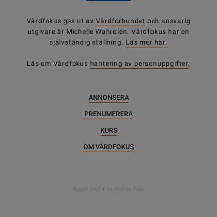
Vårdfokus ges ut av
Vårdförbundet
och ansvarig
utgivare är Michelle Wahrolén. Vårdfokus har en
självständig ställning.
Läs mer här.
Läs om Vårdfokus
hantering av personuppgifter
.
ANNONSERA
PRENUMERERA
KURS
OM VÅRDFOKUS
Byggd med
av WonderFour