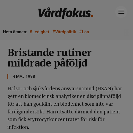
#
#
#
Heta ämnen:
Ledighet
Vårdpolitik
Lön
Bristande rutiner
mildrade påföljd
4 MAJ 1998
Hälso- och sjukvårdens ansvarsnämnd (HSAN) har
gett en biomedicinsk analytiker en disciplinpåföljd
för att han godkänt en blodenhet som inte var
färdigundersökt. Han utsatte därmed den patient
som fick erytrocytkoncentratet för risk för
infektion.