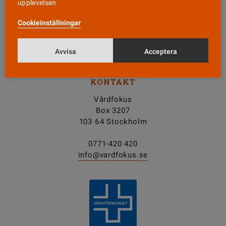
upplevelsen.
Nyhetsbrev
Cookieinställningar
Tipsa oss!
Avvisa
Acceptera
KONTAKT
Vårdfokus
Box 3207
103 64 Stockholm
0771-420 420
info@vardfokus.se