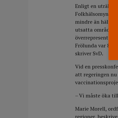
Enligt en uträkni
Folkhälsomyndighe
mindre än hälften
utsatta områden, 
överrepresenterad
Frölunda var 80 p
skriver SvD.
Vid en presskonf
att regeringen nu
vaccinationsproje
– Vi måste öka ti
Marie Morell, ord
regioner, beskrive