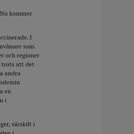
g. Nu kommer
ccinerade. I
 invånare som
er och regioner
trots att det
ra andra
pandemin
a en
n i
er, särskilt i
len i