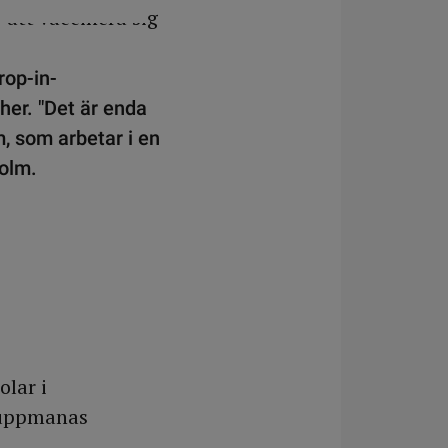
rop-in-
her. "Det är enda
, som arbetar i en
olm.
olar i
 uppmanas