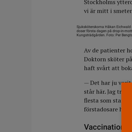
Stockholms yttero
vi är mitt i smete
Sjuksköterskorna Håkan Eichwald
doser första dagen på drop-in-mot
Kungsträdgården. Foto: Per Bengt
Av de patienter 
Doktorn sköter på
haft svårt att bok
— Det har ju varit
står här. Jag tror
flesta som stannar
förstadosare hitti
Vaccinationskl