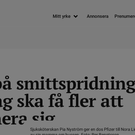
Mitt yrke
Annonsera
Prenumer
på smittspridnin
g ska få fler att
era sig
Sjuksköterskan Pia Nyström ger en dos Pfizer till Nora Li
av sin mamma om bussen. Foto: Per Bengtsson