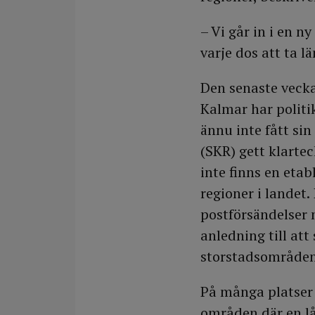
– Vi går in i en 
varje dos att ta l
Den senaste vecka
Kalmar har politi
ännu inte fått sin
(SKR) gett klartec
inte finns en eta
regioner i landet.
postförsändelser 
anledning till att
storstadsområden
På många platser e
områden där en lå