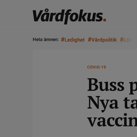
#
#
#
Heta ämnen:
Ledighet
Vårdpolitik
Lön
COVID-19
Buss 
Nya ta
vaccin