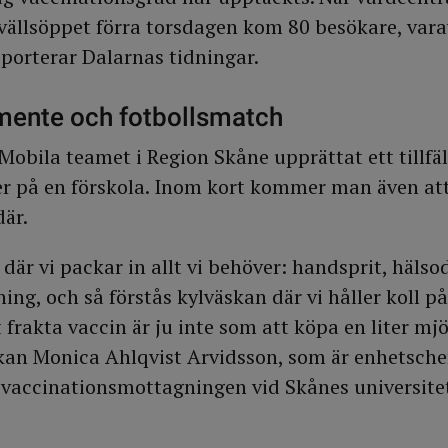
llsöppet förra torsdagen kom 80 besökare, varav
pporterar Dalarnas tidningar.
mente och fotbollsmatch
obila teamet i Region Skåne upprättat ett tillfäl
r på en förskola. Inom kort kommer man även att
där.
 där vi packar in allt vi behöver: handsprit, häls
ng, och så förstås kylväskan där vi håller koll på
frakta vaccin är ju inte som att köpa en liter mjöl
kan Monica Ahlqvist Arvidsson, som är enhetsche
r vaccinationsmottagningen vid Skånes universite