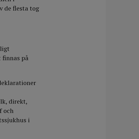
 de flesta tog
ligt
 finnas på
odeklarationer
k, direkt,
f och
tssjukhus i