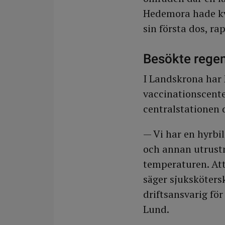
Hedemora hade kvä
sin första dos, ra
Besökte rege
I Landskrona har M
vaccinationscente
centralstationen 
— Vi har en hyrbil
och annan utrustni
temperaturen. Att 
säger sjuksköters
driftsansvarig fö
Lund.