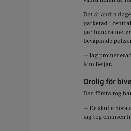
Det är andra dage
parkerad i centra
par hundra meter 
beväpnade poliser 
— Jag promenerade
Kim Beijar.
Orolig för biv
Den första tog ha
— De skulle höra a
jag tog chansen här