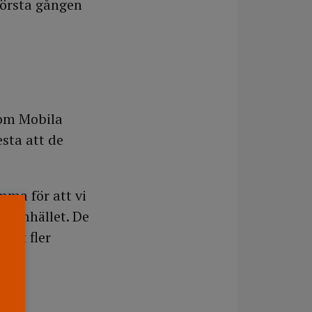
första gången
som Mobila
sta att de
amma för att vi
i samhället. De
ågot fler