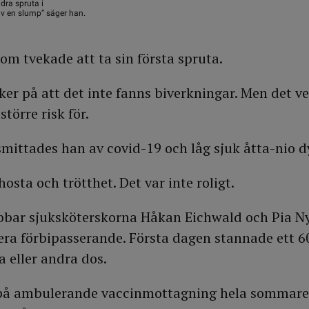
dra spruta i
av en slump” säger han.
om tvekade att ta sin första spruta.
äker på att det inte fanns biverkningar. Men det ve
större risk för.
ittades han av covid-19 och låg sjuk åtta-nio d
hosta och trötthet. Det var inte roligt.
obbar sjuksköterskorna Håkan Eichwald och Pia N
cera förbipasserande. Första dagen stannade ett 6
ta eller andra dos.
 på ambulerande vaccinmottagning hela sommare