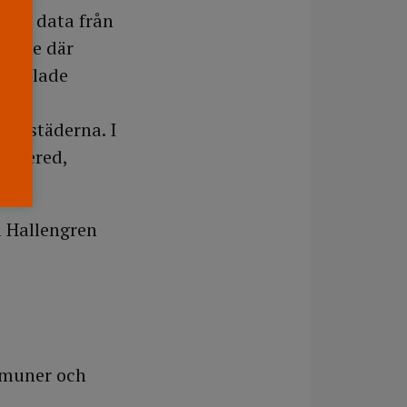
från data från
erige där
å kallade
ar
nom städerna. I
Angered,
a Hallengren
mmuner och