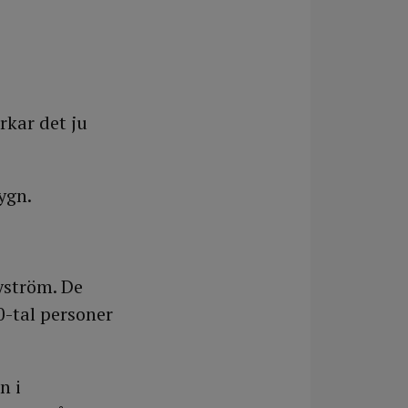
rkar det ju
ygn.
yström. De
0-tal personer
n i