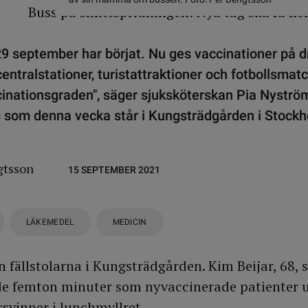
29 september har börjat. Nu ges vaccinationer på d
entralstationer, turistattraktioner och fotbollsmatc
cinationsgraden", säger sjuksköterskan Pia Nyström
som denna vecka står i Kungsträdgården i Stockh
gtsson
15 SEPTEMBER 2021
LÄKEMEDEL
MEDICIN
n fällstolarna i Kungsträdgården. Kim Beijar, 68, s
e femton minuter som nyvaccinerade patienter
rsvinner i lunchmyllret.