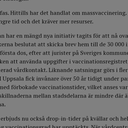
ny fas. Hittills har det handlat om massvaccinerin
ängre tid och det kräver mer resurser.
n har en mängd nya initiativ tagits för att nå ova
kerna beslutat att skicka brev hem till de 30 000
 första dos, efter att jurister på Sveriges kommun
ken att använda uppgifter i vaccinationsregistret 
blerad vårdkontakt. Liknande satsningar görs i fle
 I Uppsala fick invånare över 50 år tidigt under 
med förbokade vaccinationstider, vilket anses var
 skillnaderna mellan stadsdelarna är mindre där ä
a.
rbjuds nu också drop-in-tider på kvällar och helg
g vaccinationsgrad har upptäckts. När vårdcentra