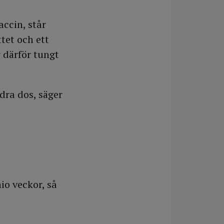
ccin, står
tet och ett
 därför tungt
dra dos, säger
io veckor, så