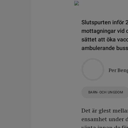
Slutspurten inför 
mottagningar vid c
sättet att öka vac
ambulerande buss 
Per Ben
BARN- OCH UNGDOM
Det är glest mella
ensamhet under d
vänta innan de fö