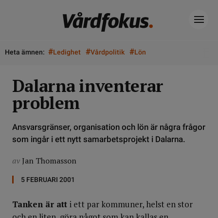
#
#
#
Heta ämnen:
Ledighet
Vårdpolitik
Lön
Dalarna inventerar
problem
Ansvarsgränser, organisation och lön är några frågor
som ingår i ett nytt samarbetsprojekt i Dalarna.
av
Jan Thomasson
5 FEBRUARI 2001
Tanken är att
i ett par kommuner, helst en stor
och en liten, göra något som kan kallas en