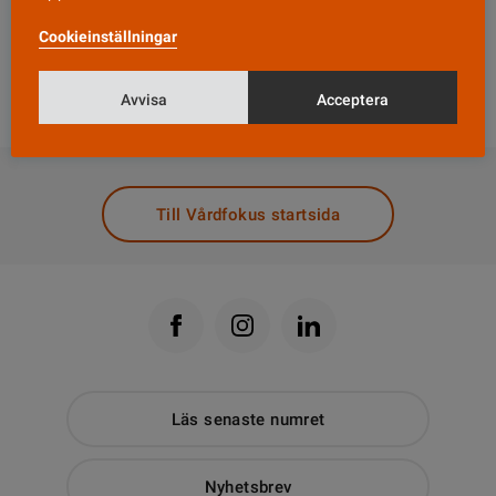
tyngd, säger han.
Cookieinställningar
Fotnot:
Dalarnas kommunförbund är ett
samarbetsorgan för länets alla kommuner.
Avvisa
Acceptera
DELA
Till Vårdfokus startsida
Läs senaste numret
Nyhetsbrev