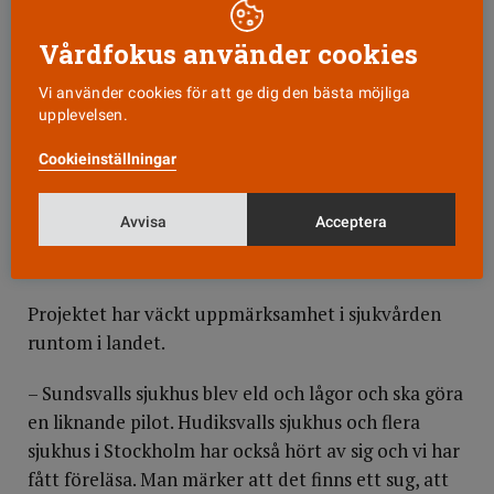
Slutat helt med lustgas
Vårdfokus använder cookies
En annan effekt av projektet är att de slutat med
lustgas på centraloperation.
Vi använder cookies för att ge dig den bästa möjliga
upplevelsen.
– I samband med återvinningen fasade vi ut
Cookieinställningar
lustgasen fullständigt, dels för att den inte används
längre, dels för att den inte är bra för miljön och
Avvisa
Acceptera
inte går att återanvända i vårt system, säger Toni
Jonsson.
Projektet har väckt uppmärksamhet i sjukvården
runtom i landet.
– Sundsvalls sjukhus blev eld och lågor och ska göra
en liknande pilot. Hudiksvalls sjukhus och flera
sjukhus i Stockholm har också hört av sig och vi har
fått föreläsa. Man märker att det finns ett sug, att