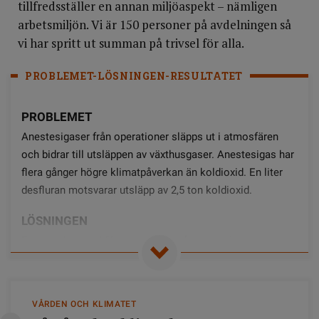
tillfredsställer en annan miljöaspekt – nämligen
arbetsmiljön. Vi är 150 personer på avdelningen så
vi har spritt ut summan på trivsel för alla.
PROBLEMET-LÖSNINGEN-RESULTATET
PROBLEMET
Anestesigaser från operationer släpps ut i atmosfären
och bidrar till utsläppen av växthusgaser. Anestesigas har
flera gånger högre klimatpåverkan än koldioxid. En liter
desfluran motsvarar utsläpp av 2,5 ton koldioxid.
LÖSNINGEN
En absorber med filter monteras på anestesiapparaten
som kan samla upp anestesigaser som sevufleran och
desfluran. Företaget Baxter levererar utrustning som
samlar gasutsläpp på Östersunds sjukhus och återvinner
VÅRDEN OCH KLIMATET
sedan gaserna i Tyskland.