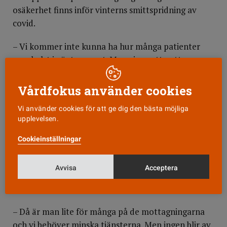
osäkerhet finns inför vinterns smittspridning av
covid.
– Vi kommer inte kunna ha hur många patienter
som helst i väntrummet. Men vi ser ett nytt
sökmönster, patienterna vill inte komma på drop-in
utan på bokade tider. De lättare besöken har
Vårdfokus använder cookies
flyttats till det digitala och där har ersättningen
Vi använder cookies för att ge dig den bästa möjliga
inte hängt med, vilket är en del i att ekonomin
upplevelsen.
försämrats.
Cookieinställningar
Hon berättar att vissa av mottagningarna inte når
upp till 100 gravida inskrivna per barnmorska och
Avvisa
Acceptera
år, vilket till stor del också sammanfaller med de
mottagningar som inte går ihop ekonomiskt.
– Då är man lite för många på de mottagningarna
och vi behöver minska tjänsterna. Men ingen blir av