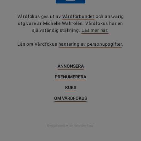
Vårdfokus ges ut av
Vårdförbundet
och ansvarig
utgivare är Michelle Wahrolén. Vårdfokus har en
självständig ställning.
Läs mer här.
Läs om Vårdfokus
hantering av personuppgifter
.
ANNONSERA
PRENUMERERA
KURS
OM VÅRDFOKUS
DELA
Byggd med
av WonderFour