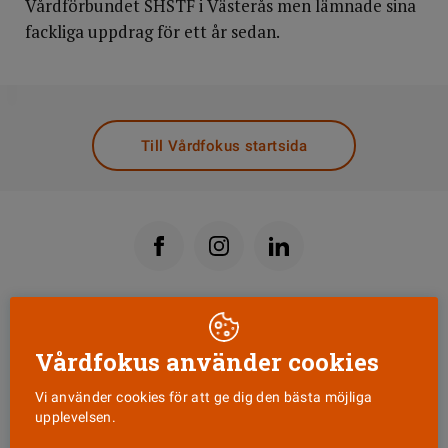
Vårdförbundet SHSTF i Västerås men lämnade sina
fackliga uppdrag för ett år sedan.
DELA
Till Vårdfokus startsida
Läs senaste numret
Vårdfokus använder cookies
Nyhetsbrev
Vi använder cookies för att ge dig den bästa möjliga
upplevelsen.