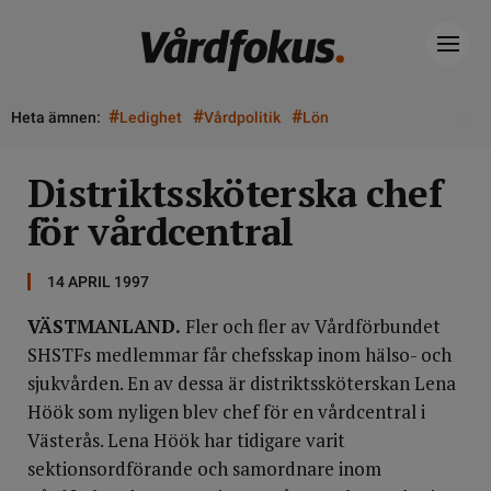
#
#
#
Heta ämnen:
Ledighet
Vårdpolitik
Lön
Distriktssköterska chef
för vårdcentral
14 APRIL 1997
VÄSTMANLAND.
Fler och fler av Vårdförbundet
SHSTFs medlemmar får chefsskap inom hälso- och
sjukvården. En av dessa är distriktssköterskan Lena
Höök som nyligen blev chef för en vårdcentral i
Västerås. Lena Höök har tidigare varit
sektionsordförande och samordnare inom