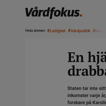
#
#
#
Heta ämnen:
Ledighet
Vårdpolitik
Lön
En hj
drabb
Staten tar inte si
inkomster varje å
forskare på Karoli