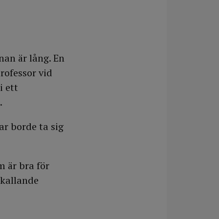
nan är lång. En
rofessor vid
i ett
.
r borde ta sig
 är bra för
mkallande