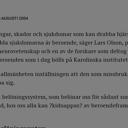
8 AUGUSTI 2004
ingar, skador och sjukdomar som kan drabba hjär
edda sjukdomarna är beroende, säger Lars Olson, p
 neurovetenskap och en av de forskare som deltog 
oenden som i dag hölls på Karolinska institutet
 allmänheten inställningen att den som missbruka
a sig.
s belöningssystem, som belönar oss för sådant som
ad, hos oss alla kan ?kidnappas? av beroendefra