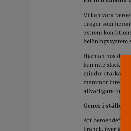
Ett och samma 
Vi kan vara beroen
droger som heroin,
extrem konditions
belöningssystem 
Hjärnan hos den 
kan inte släckas
mindre starka, be
mammor inte har ti
allvarligare ju ti
Gener i stället f
Att beroendeforsk
Franck, överläkar