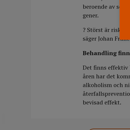
beroende av social
gener.
? Störst är riske
säger Johan Franc
Behandling finn
Det finns effektiv
åren har det komm
alkoholism och ni
återfallsprevent
bevisad effekt.
DELA