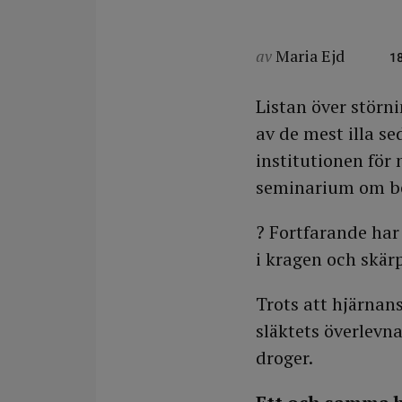
av
Maria Ejd
1
Listan över störn
av de mest illa s
institutionen för
seminarium om ber
? Fortfarande har
i kragen och skärp
Trots att hjärnan
släktets överlevn
droger.