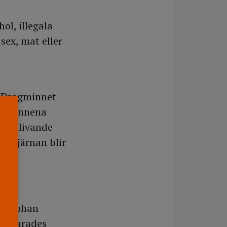
ol, illegala
sex, mat eller
. Drogminnet
ra minnena
nga blivande
på hjärnan blir
ar Johan
förklarades