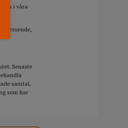
ngen i våra
drogberoende,
utet. Senaste
 behandla
ande samtal,
ing som har