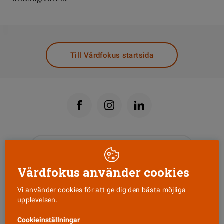
DELA
Till Vårdfokus startsida
Läs senaste numret
Vårdfokus använder cookies
Nyhetsbrev
Vi använder cookies för att ge dig den bästa möjliga
upplevelsen.
Tipsa oss!
Cookieinställningar