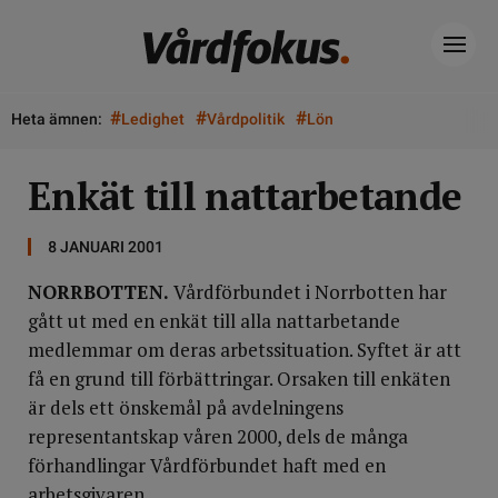
#
#
#
Heta ämnen:
Ledighet
Vårdpolitik
Lön
Enkät till nattarbetande
8 JANUARI 2001
NORRBOTTEN.
Vårdförbundet i Norrbotten har
gått ut med en enkät till alla nattarbetande
medlemmar om deras arbetssituation. Syftet är att
få en grund till förbättringar. Orsaken till enkäten
är dels ett önskemål på avdelningens
representantskap våren 2000, dels de många
förhandlingar Vårdförbundet haft med en
arbetsgivaren.