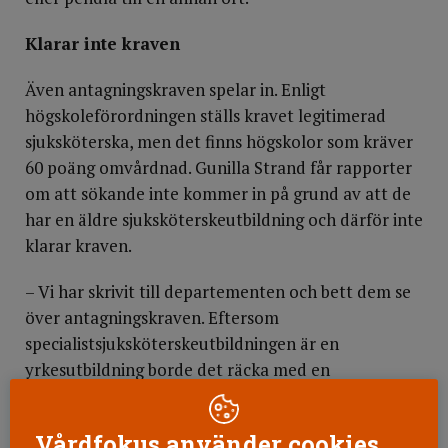
Klarar inte kraven
Även antagningskraven spelar in. Enligt
högskoleförordningen ställs kravet legitimerad
sjuksköterska, men det finns högskolor som kräver
60 poäng omvårdnad. Gunilla Strand får rapporter
om att sökande inte kommer in på grund av att de
har en äldre sjuksköterskeutbildning och därför inte
klarar kraven.
– Vi har skrivit till departementen och bett dem se
över antagningskraven. Eftersom
specialistsjuksköterskeutbildningen är en
yrkesutbildning borde det räcka med en
sjuksköterskelegitimation.
Vårdfokus använder cookies
Gunilla Strand tror att fler skulle söka om det blev