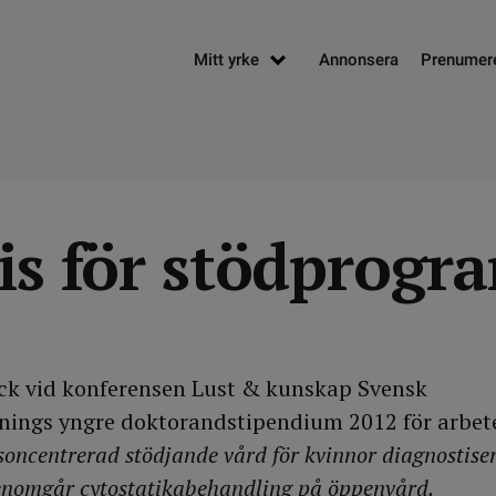
Mitt yrke
Annonsera
Prenumer
ris för stödprogr
ck vid konferensen Lust & kunskap Svensk
enings yngre doktorandstipendium 2012 för arbe
soncentrerad stödjande vård för kvinnor diagnostis
enomgår cytostatikabehandling på öppenvård.