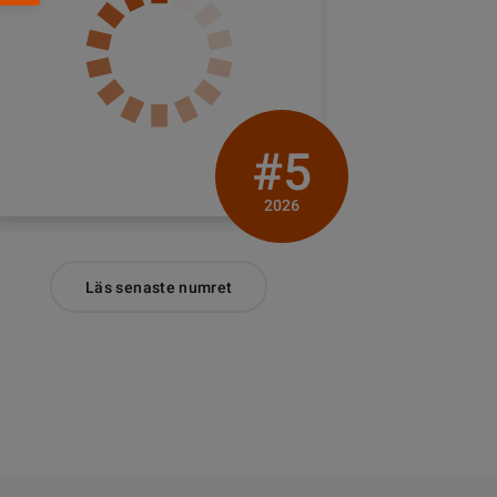
#5
2026
Läs senaste numret