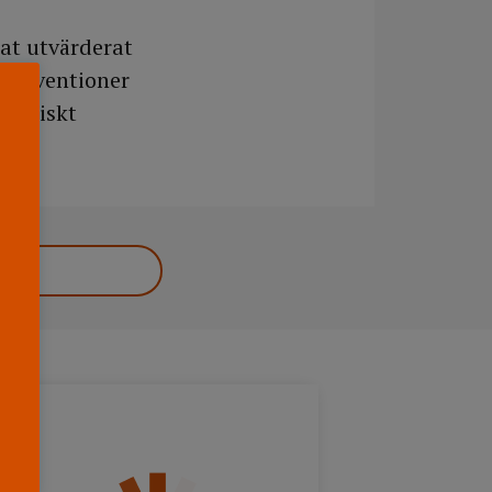
nat utvärderat
nterventioner
kliniskt