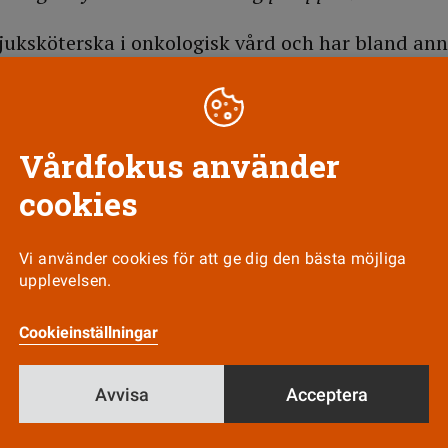
sjuksköterska i onkologisk vård och har bland an
bb­baserat undervisningsprogram med stödjande i
röstcancer. Hennes plan är att också utveckla ett 
Vårdfokus använder
cookies
Till Vårdfokus startsida
Vi använder cookies för att ge dig den bästa möjliga
upplevelsen.
Cookieinställningar
Nyhetsbrev
Tipsa oss!
Avvisa
Acceptera