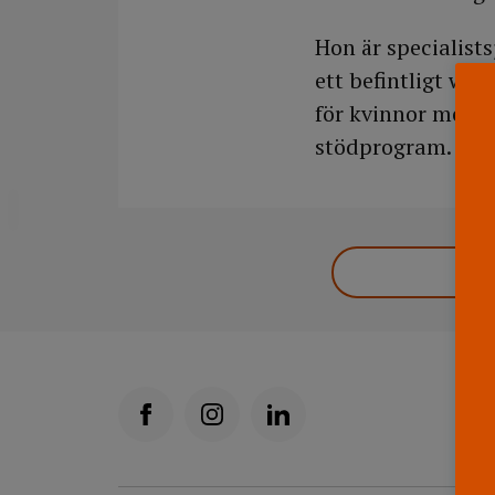
Hon är specialist
ett befintligt we
för kvinnor med b
stödprogram.
DELA