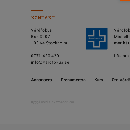
KONTAKT
Vårdfokus
Vårdfok
Box 3207
Michell
103 64 Stockholm
mer här
0771-420 420
Läs om
info@vardfokus.se
Annonsera
Prenumerera
Kurs
Om Vård
Byggd med
av WonderFour