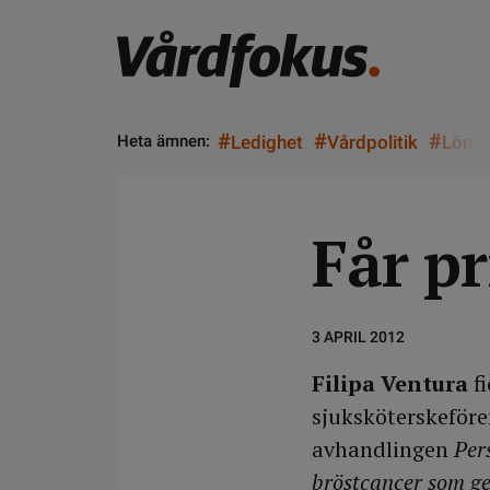
#
#
#
Heta ämnen:
Ledighet
Vårdpolitik
Lön
Får p
3 APRIL 2012
Filipa Ventura
fi
sjuksköterskeför
avhandlingen
Per
bröstcancer som g