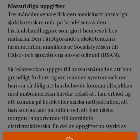
Motstridiga uppgifter
Tre månader senare fick den medicinskt ansvariga
sjuksköterskan reda på händelsen av den
biståndshandläggare som gjort hembesök hos
makarna. Den tjänstgörande sjuksköterskan i
larmpatrullen anmäldes av Socialstyrelsen till
Hälso- och sjukvårdens ansvarsnämnd (HSAN).
Sjuksköterskan uppger till ansvarsnämnden att han
grundligt förhört sig om mannen symtom och om
han var så dålig att han behövde komma till sjukhus
med ambulans. Han hävdar också att han erbjöd sig
att komma på besök eller skicka nattpatrullen, att
han kontaktade patrullen och att han nästa
morgon rapporterade till områdets
distriktssköterska. En del av uppgifterna styrks av
ett yttrande från den assistent som åkte med