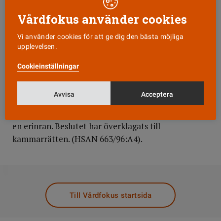
sjuksköterskan den aktuella natten.
Vårdfokus använder cookies
Nämnden konstaterar att uppgifterna är
Vi använder cookies för att ge dig den bästa möjliga
motstridiga på flera punkter och att varken
upplevelsen.
kontakten med nattpatrullen eller rapporteringen
till distriktssköterskan styrkts.
Cookieinställningar
Ändå är det sammantaget visat att sjuksköterskan
Avvisa
Acceptera
varit alltför passiv och brustit när han inte följde
upp larmet. Disciplinpåföljden bör dock stanna vid
en erinran. Beslutet har överklagats till
kammarrätten. (HSAN 663/96:A4).
DELA
Till Vårdfokus startsida