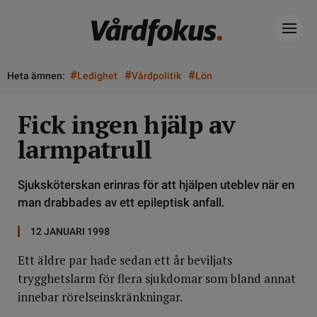
#
#
#
Heta ämnen:
Ledighet
Vårdpolitik
Lön
Fick ingen hjälp av
larmpatrull
Sjuksköterskan erinras för att hjälpen uteblev när en
man drabbades av ett epileptisk anfall.
12 JANUARI 1998
Ett äldre par hade sedan ett år beviljats
trygghetslarm för flera sjukdomar som bland annat
innebar rörelseinskränkningar.