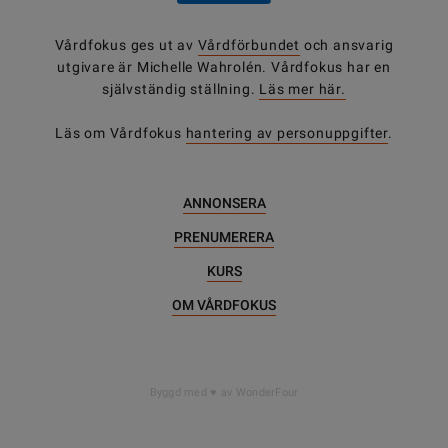
Vårdfokus ges ut av
Vårdförbundet
och ansvarig
utgivare är Michelle Wahrolén. Vårdfokus har en
självständig ställning.
Läs mer här.
Läs om Vårdfokus
hantering av personuppgifter
.
ANNONSERA
PRENUMERERA
KURS
OM VÅRDFOKUS
Byggd med
av WonderFour