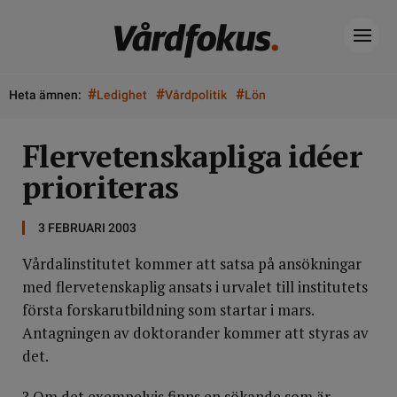
#
#
#
Heta ämnen:
Ledighet
Vårdpolitik
Lön
Flervetenskapliga idéer
prioriteras
3 FEBRUARI 2003
Vårdalinstitutet kommer att satsa på ansökningar
med flervetenskaplig ansats i urvalet till institutets
första forskarutbildning som startar i mars.
Antagningen av doktorander kommer att styras av
det.
? Om det exempelvis finns en sökande som är