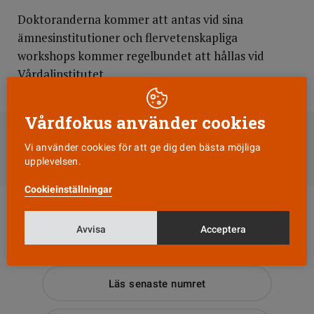
Doktoranderna kommer att antas vid sina
ämnesinstitutioner och flervetenskapliga
workshops kommer regelbundet att hållas vid
Vårdalinstitutet.
DELA
Vårdfokus använder cookies
Vi använder cookies för att ge dig den bästa möjliga
Till Vårdfokus startsida
upplevelsen.
Cookieinställningar
Avvisa
Acceptera
Läs senaste numret