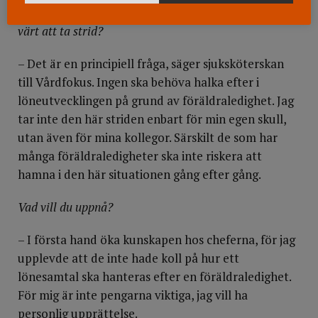
Det handlar om relativt små summor. Varför är det
värt att ta strid?
– Det är en principiell fråga, säger sjuksköterskan
till Vårdfokus. Ingen ska behöva halka efter i
löneutvecklingen på grund av föräldraledighet. Jag
tar inte den här striden enbart för min egen skull,
utan även för mina kollegor. Särskilt de som har
många föräldraledigheter ska inte riskera att
hamna i den här situationen gång efter gång.
Vad vill du uppnå?
– I första hand öka kunskapen hos cheferna, för jag
upplevde att de inte hade koll på hur ett
lönesamtal ska hanteras efter en föräldraledighet.
För mig är inte pengarna viktiga, jag vill ha
personlig upprättelse.