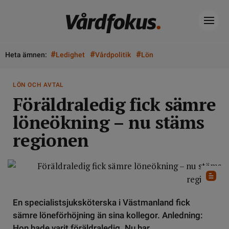
#
#
#
Heta ämnen:
Ledighet
Vårdpolitik
Lön
LÖN OCH AVTAL
Föräldraledig fick sämre
löneökning – nu stäms
regionen
En specialistsjuksköterska i Västmanland fick
sämre löneförhöjning än sina kollegor. Anledning:
Hon hade varit föräldraledig. Nu har