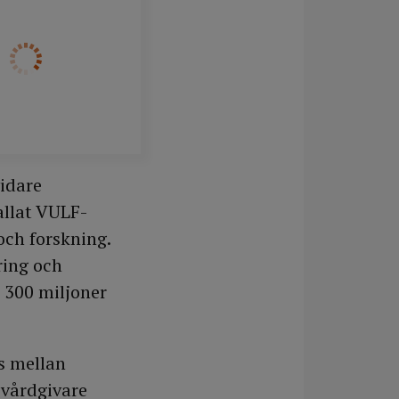
idare
allat VULF-
och forskning.
ring och
å 300 miljoner
s mellan
 vårdgivare