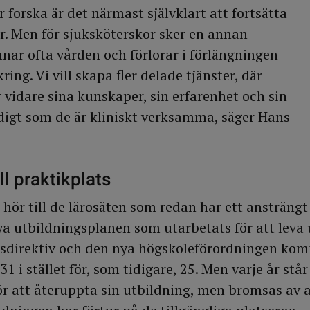
r forska är det närmast självklart att fortsätta
är. Men för sjuksköterskor sker en annan
mnar ofta vården och förlorar i förlängningen
ring. Vi vill skapa fler delade tjänster, där
 vidare sina kunskaper, sin erfarenhet och sin
igt som de är kliniskt verksamma, säger Hans
ll praktikplats
hör till de lärosäten som redan har ett ansträngt
nya utbildningsplanen som utarbetats för att leva 
nsdirektiv och den nya högskoleförordningen
komm
 31 i stället för, som tidigare, 25. Men varje år st
ör att återuppta sin utbildning, men bromsas av 