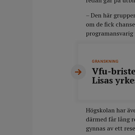
redan går på utbil
– Den här gruppen
om de fick chanse
programansvarig 
GRANSKNING
Vfu-briste
Lisas yrk
Högskolan har äve
därmed får lång re
gynnas av ett rese