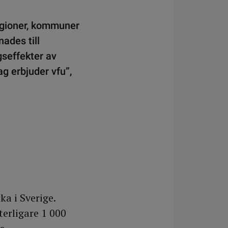
egioner, kommuner
ades till
gseffekter av
ag erbjuder vfu”,
ka i Sverige.
terligare 1 000