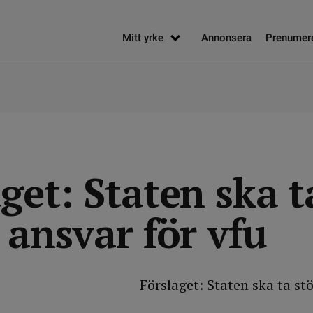
Mitt yrke
Annonsera
Prenumer
get: Staten ska t
 ansvar för vfu