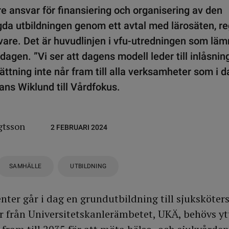
re ansvar för finansiering och organisering av den
da utbildningen genom ett avtal med lärosäten, r
vare. Det är huvudlinjen i vfu-utredningen som lämn
dagen. ”Vi ser att dagens modell leder till inlåsnin
ättning inte når fram till alla verksamheter som i d
ns Wiklund till Vårdfokus.
gtsson
2 FEBRUARI 2024
SAMHÄLLE
UTBILDNING
ter går i dag en grundutbildning till sjuksköters
r från Universitetskanlerämbetet, UKÄ, behövs yt