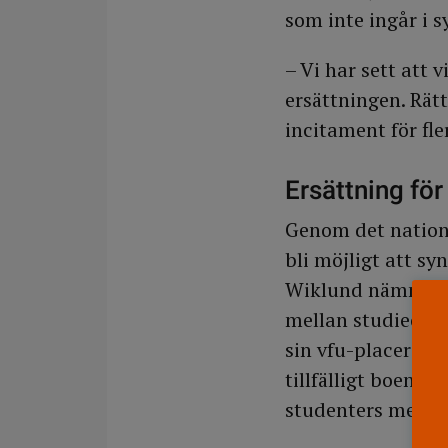
som inte ingår i s
– Vi har sett att 
ersättningen. Rätt
incitament för fle
Ersättning fö
Genom det natione
bli möjligt att sy
Wiklund nämner no
mellan studieorten
sin vfu-placering 
tillfälligt boende.
studenters merkos