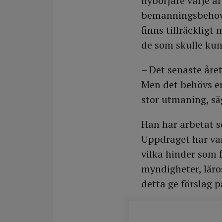
nybörjare varje år
bemanningsbehov. 
finns tillräcklig
de som skulle kun
– Det senaste åre
Men det behövs en
stor utmaning, s
Han har arbetat 
Uppdraget har var
vilka hinder som 
myndigheter, läro
detta ge förslag 