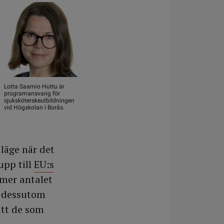
Lotta Saarnio Huttu är
programansvarig för
sjuksköterskeutbildningen
vid Högskolan i Borås.
 läge när det
upp till
EU:s
er antalet
år dessutom
att de som