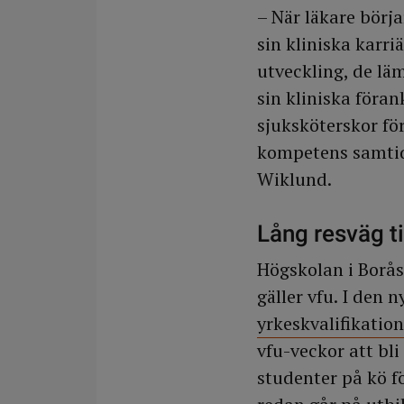
– När läkare börja
sin kliniska karri
utveckling, de lä
sin kliniska förank
sjuksköterskor för
kompetens samtid
Wiklund.
Lång resväg ti
Högskolan i Borås 
gäller vfu. I den 
yrkeskvalifikatio
vfu-veckor att bli
studenter på kö f