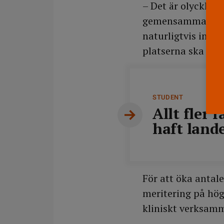
– Det är olycklig
gemensamma vfu-re
naturligtvis inte 
platserna ska fin
STUDENT
Allt fler 
haft land
För att öka antal
meritering på högs
kliniskt verksamm