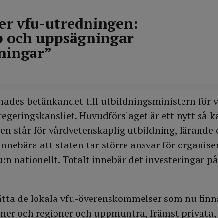
r vfu-utredningen:
p och uppsägningar
ningar”
ades betänkandet till utbildningsministern för v
egeringskansliet. Huvudförslaget är ett nytt så k
gen står för vårdvetenskaplig utbildning, lärande 
innebära att staten tar större ansvar för organise
u:n nationellt. Totalt innebär det investeringar p
sätta de lokala vfu-överenskommelser som nu finn
er och regioner och uppmuntra, främst privata,