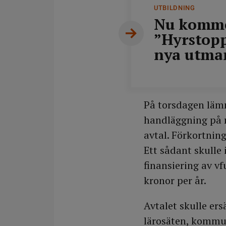
UTBILDNING
Nu komme
”Hyrstop
nya utma
På torsdagen lämn
handläggning på r
avtal. Förkortnin
Ett sådant skulle 
finansiering av vf
kronor per år.
Avtalet skulle er
lärosäten, kommun