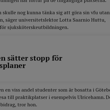
dningen har förtur på de tillgängliga platserna.
 skulle nog kunna tänka sig att göra sin vfu utan
n, säger universitetslektor Lotta Saarnio Huttu,
för sjuksköterskeutbildningen.
n sätter stopp för
esplaner
n en viss andel studenter som är bosatta i Göteb
sa till praktikplatser i exempelvis Ulricehamn. D
bidrag, tror hon.