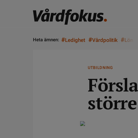
#
#
#
Heta ämnen:
Ledighet
Vårdpolitik
Lön
UTBILDNING
Försla
större