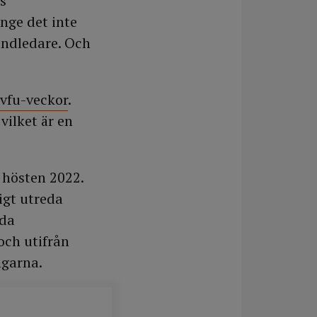
ns
nge det inte
andledare. Och
 vfu-veckor
.
vilket är en
 hösten 2022.
igt utreda
rda
och utifrån
ngarna.