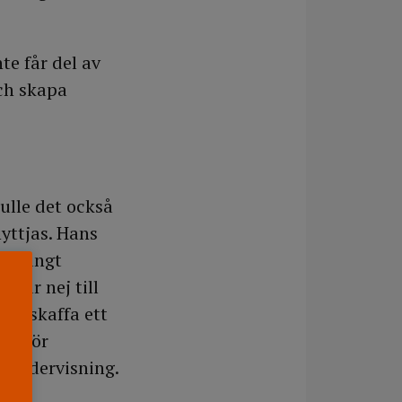
te får del av
och skapa
ulle det också
nyttjas. Hans
är långt
ckar nej till
ler skaffa ett
gar för
å undervisning.