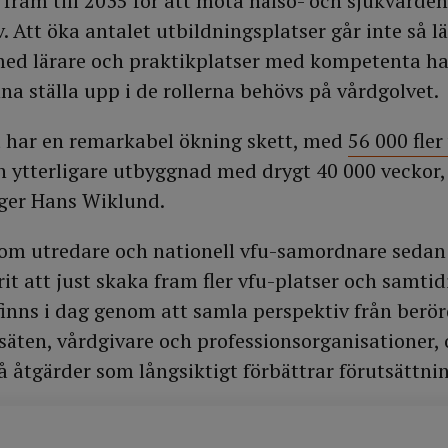
 fram till 2035 för att möta hälso- och sjukvårde
Att öka antalet utbildningsplatser går inte så lä
t med lärare och praktikplatser med kompetenta h
na ställa upp i de rollerna behövs på vårdgolvet.
t har en remarkabel ökning skett, med
56 000 fler
 ytterligare utbyggnad med drygt 40 000 veckor, 
äger Hans Wiklund.
som utredare och nationell vfu-samordnare sedan
it att just skaka fram fler vfu-platser och samtid
finns i dag genom att samla perspektiv från berö
säten, vårdgivare och professionsorganisationer, 
på åtgärder som långsiktigt förbättrar förutsättni