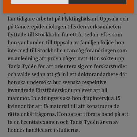
Tanja Tydén handleder också doktorander på
kvinnokliniken. Aini Skirgård, som är barnmorska,
har tidigare arbetat på Flyktinghälsan i Uppsala och
på Cancerepidemiologen tills den verksamheten
flyttade till Stockholm för ett år sedan. Eftersom
hon var bunden till Uppsala av familjen följde hon
inte med till Stockholm utan såg förändringen som
en anledning att pröva något nytt. Hon sökte upp
Tanja Tydén för att orientera sig om forskarstudier
och valde sedan att gå in i ett doktorandarbete där
hon ska undersöka hur svenska respektive
invandrade förstföderskor upplever att bli
mammor. Inledningsvis ska hon djupintervjua 15
kvinnor för att få material till att konstruera de
rätta enkätfrågorna. Hon satsar i första hand på att
ta en licentiatexamen och Tanja Tydén är en av
hennes handledare i studierna.