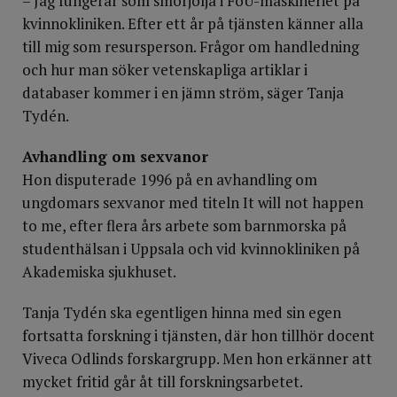
– Jag fungerar som smörjolja i FoU-maskineriet på
kvinnokliniken. Efter ett år på tjänsten känner alla
till mig som resursperson. Frågor om handledning
och hur man söker vetenskapliga artiklar i
databaser kommer i en jämn ström, säger Tanja
Tydén.
Avhandling om sexvanor
Hon disputerade 1996 på en avhandling om
ungdomars sexvanor med titeln It will not happen
to me, efter flera års arbete som barnmorska på
studenthälsan i Uppsala och vid kvinnokliniken på
Akademiska sjukhuset.
Tanja Tydén ska egentligen hinna med sin egen
fortsatta forskning i tjänsten, där hon tillhör docent
Viveca Odlinds forskargrupp. Men hon erkänner att
mycket fritid går åt till forskningsarbetet.