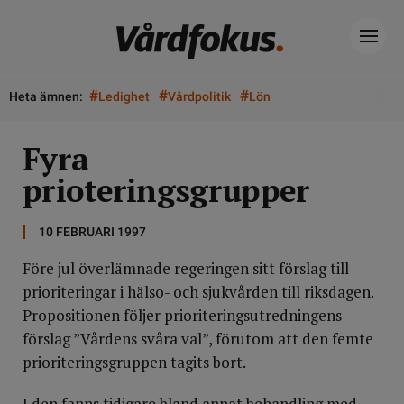
#
#
#
Heta ämnen:
Ledighet
Vårdpolitik
Lön
Fyra
prioteringsgrupper
10 FEBRUARI 1997
Före jul överlämnade regeringen sitt förslag till
prioriteringar i hälso- och sjukvården till riksdagen.
Propositionen följer prioriteringsutredningens
förslag ”Vårdens svåra val”, förutom att den femte
prioriteringsgruppen tagits bort.
I den fanns tidigare bland annat behandling med