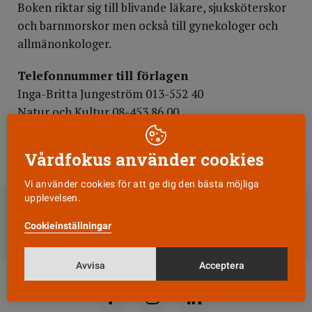
Boken riktar sig till blivande läkare, sjuksköterskor
och barnmorskor men också till gynekologer och
allmänonkologer.
Telefonnummer till förlagen
Inga-Britta Jungeström 013-552 40
Natur och Kultur 08-453 86 00
Studentlitteratur 046-31 21 00
Taktil utbildning 08-648 27 00
Vårdfokus använder cookies
Vi använder cookies för att ge dig den bästa möjliga
DELA
upplevelsen.
Cookieinställningar
Till Vårdfokus startsida
Avvisa
Acceptera