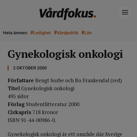
#
#
#
Heta ämnen:
Ledighet
Vårdpolitik
Lön
Gynekologisk onkologi
2 OKTOBER 2000
Författare
Bengt Sorbe och Bo Frankendal (red)
Titel
Gynekologisk onkologi
495 sidor
Förlag
Studentlitteratur 2000
Cirkapris
718 kronor
ISBN 91-44-00986-0.
Gynekologisk onkologi är ett område där Sverige