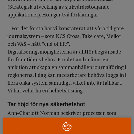
(Strategisk utveckling av sjukvårdsstödjande
applikationer). Hon ger två förklaringar:
– För det första har vi konstaterat att våra tidigare
journalsystem – som NCS Cross, Take care, Melior
och VAS – nått ”end of life”.
Digitaliseringsmöjligheterna är alltför begränsade
för framtidens behov. För det andra finns en
ambition att skapa en sammanhållen journalföring i
regionerna. I dag kan medarbetare behöva logga in i
flera olika system samtidigt, vilket inte är hållbart.
Vi har velat ha en helhetslösning.
Tar höjd för nya säkerhetshot
Ann-Charlott Norman beskriver processen som
synnerligen komplex. Upphandlingen för de nio
Sussa-regionerna påbörjades redan 2014, då