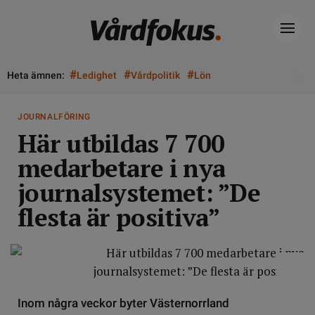
#
#
#
Heta ämnen:
Ledighet
Vårdpolitik
Lön
JOURNALFÖRING
Här utbildas 7 700
medarbetare i nya
journalsystemet: ”De
flesta är positiva”
Inom några veckor byter Västernorrland