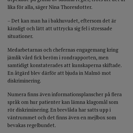
provtagning under pandemin.
lika för alla, säger Nina Thoresdotter.
– Det kan man ha i bakhuvudet, eftersom det är
känsligt och lätt att uttrycka sig fel i stressade
situationer.
Medarbetarnas och chefernas engagemang kring
jämlik vård fick beröm i rondrapporten, men
samtidigt konstaterades att kunskaperna skiftade.
En åtgärd blev därför att bjuda in Malmö mot
diskriminering.
Numera finns även informationsplanscher på flera
språk om hur patienter kan lämna klagomål som
rör diskriminering. En brevlåda har satts upp i
väntrummet och det finns även en mejlbox som
bevakas regelbundet.