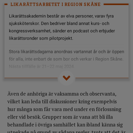
LIKARÄTTSARBETET I REGION SKÅNE
Likarättsakademin består av elva personer, varav fyra
sjuksköterskor. Den bedriver bland annat kurs- och
kongressverksamhet, sänder en podcast och erbjuder
likarättsronder som pilotprojekt.
Stora likarättsdagarna anordnas vartannat år och är öppen
för alla, inte enbart de som bor och verkar i Region Skåne.
Nästa tillfälle är 21–22 maj 2024.
Varje år utbildas cirka 50 likarättsambassadörer som
arbetar inom olika verksamheter, främst hälso- och
Även de anhöriga är vaksamma och observanta,
sjukvård.
vilket kan leda till diskussioner kring exempelvis
Stora Likarättspriset delas årligen ut till en verksamhet
hur många som får vara med under en förlossning
som gjort en särskild insats för jämlik vård. I år gick det
eller vid besök. Grupper som är vana att bli illa
till vårdcentralen Kryddgården i Rosengård för nytänkande
behandlade i övriga samhället kan ibland känna sig
och framgångsrika insatser med vaccinering och
utpekade på grund av sådana regler, trots att det är