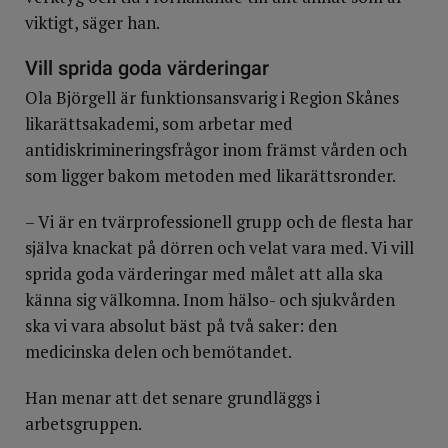
enskildas lika rättigheter och möjligheter i
viktigt, säger han.
verksamheten
Vill sprida goda värderingar
analysera orsaker till upptäckta risker och hinder
Ola Björgell är funktionsansvarig i Region Skånes
vidta de förebyggande och främjande åtgärder som
likarättsakademi, som arbetar med
skäligen kan krävas och
antidiskrimineringsfrågor inom främst vården och
följa upp och utvärdera arbetet enligt 1–3.
som ligger bakom metoden med likarättsronder.
– Vi är en tvärprofessionell grupp och de flesta har
själva knackat på dörren och velat vara med. Vi vill
sprida goda värderingar med målet att alla ska
känna sig välkomna. Inom hälso- och sjukvården
ska vi vara absolut bäst på två saker: den
medicinska delen och bemötandet.
Han menar att det senare grundläggs i
arbetsgruppen.