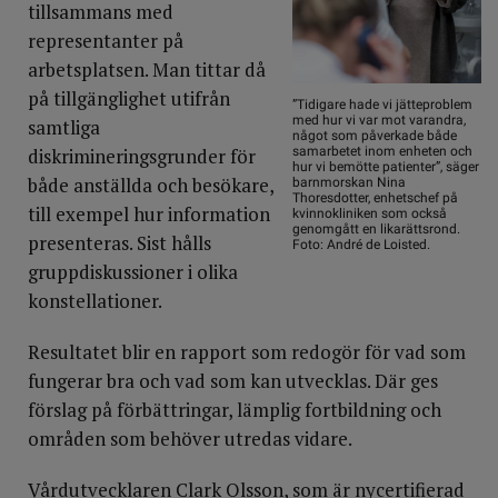
tillsammans med
representanter på
arbetsplatsen. Man tittar då
på tillgänglighet utifrån
”Tidigare hade vi jätteproblem
med hur vi var mot varandra,
samtliga
något som påverkade både
diskrimineringsgrunder för
samarbetet inom enheten och
hur vi bemötte patienter”, säger
både anställda och besökare,
barnmorskan Nina
Thoresdotter, enhetschef på
till exempel hur information
kvinnokliniken som också
genomgått en likarättsrond.
presenteras. Sist hålls
Foto: André de Loisted.
gruppdiskussioner i olika
konstellationer.
Resultatet blir en rapport som redogör för vad som
fungerar bra och vad som kan utvecklas. Där ges
förslag på förbättringar, lämplig fortbildning och
områden som behöver utredas vidare.
Vårdutvecklaren Clark Olsson, som är nycertifierad