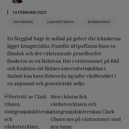
14 FEBRUARI 2023
OMVÅRDNAD
SJUKSKÖTERSKA
BARNMORSKA
En färgglad hage är målad på golvet där leksakerna
ligger kringströdda. Framför sittpuffarna finns en
filmduk och det välutrustade pysselbordet
flankeras av en läshörna. Här i väntrummet på Bild
och funktion vid Skånes universitetssjukhus i
Malmö kan barn förbereda sig inför vårdbesöket i
en anpassad och genomtänkt miljö.
Men i höstas fick
vårdutvecklaren och
röntgensjuksköterskan Clark
Olsson syn på väntrummet med
nya ögon: