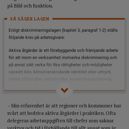
på Bild och funktion.
SÅ SÄGER LAGEN
Enligt diskrimineringslagen (kapitel 3, paragraf 1-2) ställs
följande krav på arbetsgivare:
Aktiva åtgärder är ett förebyggande och främjande arbete
för att inom en verksamhet motverka diskriminering och
på annat sätt verka för lika rättigheter och möjligheter
oavsett kön, könsöverskridande identitet eller uttryck,
etnisk tillhörighet, religion eller annan trosuppfattning,
funktionsnedsättning, sexuell läggning eller ålder.
Arbetet med aktiva åtgärder innebär att bedriva ett
– Min erfarenhet är att regioner och kommuner har
förebyggande och främjande arbete genom att:
svårt att bedriva aktiva åtgärder i praktiken. Ofta
undersöka om det finns risker för diskriminering eller
delegeras arbetsuppgiften till chefer som saknar
repressalier eller om det finns andra hinder för
verktyg och tid i förhållande till allt annat som är