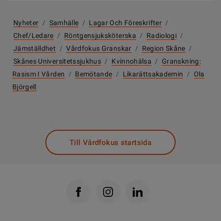
Nyheter
/
Samhälle
/
Lagar Och Föreskrifter
/
Chef/ledare
/
Röntgensjuksköterska
/
Radiologi
/
Jämställdhet
/
Vårdfokus Granskar
/
Region Skåne
/
Skånes Universitetssjukhus
/
Kvinnohälsa
/
Granskning:
Rasism I Vården
/
Bemötande
/
Likarättsakademin
/
Ola
Björgell
Till Vårdfokus startsida