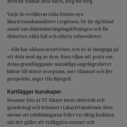
liten bit framåt hela tiden, steg för steg.
Varje år certifieras cirka femtio nya
likarättsambassadörer i regionen. De lär sig bland
annat om diskrimineringslagstiftningen och får
diskutera olika fall och utbyta erfarenheter.
– Alla har sådana berättelser, och de är hungriga på
att dela med sig av dem. Bara viljan att prata om
dessa grundläggande mänskliga angelägenheter
bidrar till större acceptans, mer tålamod och fler
perspektiv, säger Ola Björgell.
Kartlägger kunskaper
Susanne Ehn är ST-läkare inom obstetrik och
gynekologi och ledamot i Likarättskademin. Hon
menar att utbildningarna fyller en viktig funktion
när det gäller att tydliggöra normer och