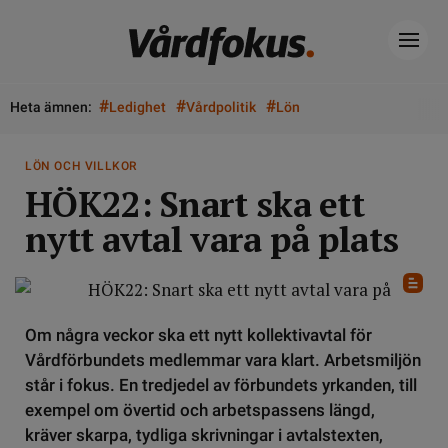
#
#
#
Heta ämnen:
Ledighet
Vårdpolitik
Lön
LÖN OCH VILLKOR
HÖK22: Snart ska ett
nytt avtal vara på plats
Om några veckor ska ett nytt kollektivavtal för
Vårdförbundets medlemmar vara klart. Arbetsmiljön
står i fokus. En tredjedel av förbundets yrkanden, till
exempel om övertid och arbetspassens längd,
kräver skarpa, tydliga skrivningar i avtalstexten,